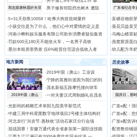
男子逃亡8年不敢找工作 靠
·
郑忠跟唐秋霞奸夫淫
男子修剪邻院挡光树木 遭阻
广东省纪念辛
·
5+31天劲售10058！哈弗大狗首批销量炸
富硒谷物胚芽
·
·
小孩交往是为了什么 ，他们心中对爱情的定义是
葵花贝益喜
·
·
河南小蝌蚪娱乐服务有限公司欺诈消费者疑似集资
乌梅山楂茶贴
·
·
罚款500元180天不能坐火车，一名男子高铁
燕窝胶原蛋
·
·
墨尔本租房形势差 仅6%租赁住宅适合低收入者
幼儿配方羊
·
·
地方新闻
历史故事
2019中国（唐山）工业设
·
宁静的英雅街道因为我们的到
·
茂名新福五路摩托撞向轿车
·
2019中国（唐山
一对夫妻汉式周制婚礼在茂名
国庆日，那
·
光影间的精雕艺术阜阳九院美学新范式
广发e配！强
·
·
中建三局中科星图数字地球项目2号楼主体结构封
广发e配：您
·
·
河北农行“兴农节·惠秋收”活动石家庄分行会场
广发e配告诉
·
·
迎战国赛！安徽万通代表全省参加第一届职业技能
配资教你铺
·
·
江西九江江洲已有2000余青壮年回乡抗洪 一
战国策：江
·
·