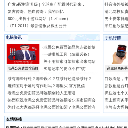
广发e配财富升级 | 全球资产配置时代到来，
抖音海外版
·
·
复古传奇、热血传奇：我的回忆
清北网校负
·
·
600元出售个游戏网站（1-zf.com）
男士皮带挑
·
·
《F1 2011》最新情报及截图公开
浙江创欣信
·
·
电脑资讯
手机行情
老愚公免费面馆品牌连锁创始
·
一键排版工具（编辑必备）
·
关于用搜索引擎搜索出来网站
·
老愚公免费面馆品牌
买笔记本的要点不在“核”
高主频商务手
·
茶有哪些好处？哪些误区？红茶好还是绿茶好？
谷歌着急，
·
·
鹿精宝对于延时有作用吗？哪里买 官方微信
新款创意台灯
·
·
老愚公免费面馆品牌连锁创始人王宏君
抓住这七个
·
·
热烈庆祝老愚公免费面馆品牌连锁哈尔滨市招商会
高主频商务手
·
·
为什么大家都选择老愚公面馆加盟？老愚公面馆有
老牌实力悍将
·
·
友情链接