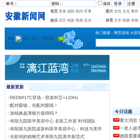
帐号：
密码：
保存
首页
美食
国际
国内
军事
图片
女性
文化
事件
娱乐
综艺
电影
电视
音乐
体育
文学
探索
奇闻
热门搜索：
网页游戏
火箭
最新更新
REDMI17C登场：联发科芯+120Hz
配对眼镜，先配对眼睛！
今日话题
加钱换超薄镜片值得吗？
重大消息
阜阳九院医学美容中心 名医工作室 时伟团队
一老人超
阜阳第九医院皮肤科医学美容中心：科技与美学
德国需要
光影间的精雕艺术阜阳九院美学新范式