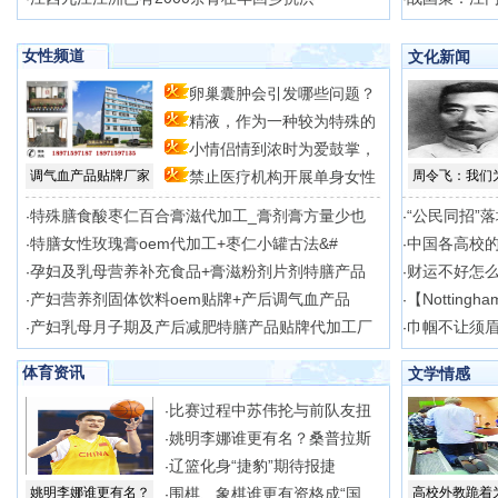
女性频道
文化新闻
卵巢囊肿会引发哪些问题？
精液，作为一种较为特殊的
自
小情侣情到浓时为爱鼓掌，
体
调气血产品贴牌厂家
禁止医疗机构开展单身女性
周令飞：我们
时
冻
特殊膳食酸枣仁百合膏滋代加工_膏剂膏方量少也
“公民同招”
·
·
特膳女性玫瑰膏oem代加工+枣仁小罐古法&#
中国各高校
·
·
孕妇及乳母营养补充食品+膏滋粉剂片剂特膳产品
财运不好怎
·
·
产妇营养剂固体饮料oem贴牌+产后调气血产品
【Nottingh
·
·
产妇乳母月子期及产后减肥特膳产品贴牌代加工厂
巾帼不让须眉
·
·
体育资讯
文学情感
比赛过程中苏伟抡与前队友扭
·
姚明李娜谁更有名？桑普拉斯
·
辽篮化身“捷豹”期待报捷
·
姚明李娜谁更有名？
围棋、象棋谁更有资格成“国
高校外教跪着
·