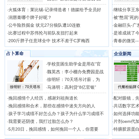
火狐体育：莱比锡-记录缔造者！德媒给予全员好
继续分享王
·
·
润唇膏哪个牌子好呢？
被“憋屈”死
·
·
公牛险胜掘金 状元27分狼队遭10连败
金融巨头-广
·
·
比赛过程中苏伟抡与前队友扭打起来
是谁成就了
·
·
200斤胖子任意球全中 技术不差于C罗梅西
青春的微笑--
·
·
占卜算命
企业新闻
学校贫困生助学金是用在“官
·
魏英杰：李小棚办免费园是战
·
徐明轩：70天塔吊讨薪，为
·
徐明轩：70天塔吊
马涤明：高利贷“8亿官银”
代餐粉贴牌 
·
挽回感情个人经历，感谢刘祖舆道长
配对眼镜，
·
·
挽回感情和合术，那些在感情中迷失方向的人
共话数字艺
·
·
孩子学习成绩不好怎么办？孩子为什么学习成绩不
如何选择功能
·
·
我需要还阴债，我打过胎怎么办？
片剂oem代
·
·
5月20日，挽回感情，如何挽回一个人，你需要
特膳胶原蛋白
·
·