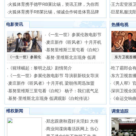
火狐体育携手德甲RB莱比锡，资讯王牌，为你而
王力宏登浙卫
·
·
火狐体育携手RB莱比锡，倾诚合作铸造体育品牌
巨星私服沈阳
·
·
电影资讯
热播电视
《一生一世》参展伦敦电影节
·
麦庄新作《听风者》十月开机
·
基努里维斯三里屯看《白蛇》
·
《一生一世》参展伦
基努·里维斯北京现身 低调
东方卫视首播
·
《猩球崛起：黎明之战》剧情简介
吃了霸郎会
·
·
《一生一世》参展伦敦电影节 导演获新锐女导演
东方卫视首播
·
·
麦庄新作《听风者》十月开机 梁朝伟周迅加盟
《男人帮》官
·
·
基努里维斯三里屯看《白蛇》 杨子：我们底气足
深圳卫视全
·
·
基努·里维斯北京现身 低调观影《白蛇传说》
《命运交响
·
·
维权新闻
调查追踪
郑忠跟唐秋霞奸夫淫妇 大传
·
商业间谍病毒活跃网上 当心
·