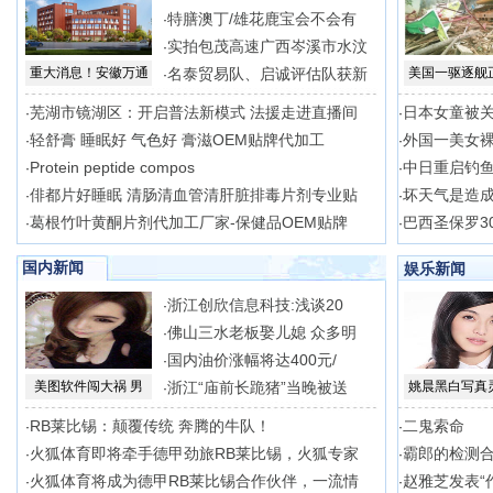
特膳澳丁/雄花鹿宝会不会有
·
实拍包茂高速广西岑溪市水汶
·
重大消息！安徽万通
名泰贸易队、启诚评估队获新
美国一驱逐舰
·
芜湖市镜湖区：开启普法新模式 法援走进直播间
日本女童被关
·
·
轻舒膏 睡眠好 气色好 膏滋OEM贴牌代加工
外国一美女
·
·
Protein peptide compos
中日重启钓
·
·
俳都片好睡眠 清肠清血管清肝脏排毒片剂专业贴
坏天气是造
·
·
葛根竹叶黄酮片剂代加工厂家-保健品OEM贴牌
巴西圣保罗3
·
·
国内新闻
娱乐新闻
浙江创欣信息科技:浅谈20
·
佛山三水老板娶儿媳 众多明
·
国内油价涨幅将达400元/
·
美图软件闯大祸 男
浙江“庙前长跪猪”当晚被送
姚晨黑白写真
·
RB莱比锡：颠覆传统 奔腾的牛队！
二鬼索命
·
·
火狐体育即将牵手德甲劲旅RB莱比锡，火狐专家
霸郎的检测
·
·
火狐体育将成为德甲RB莱比锡合作伙伴，一流情
赵雅芝发表“
·
·