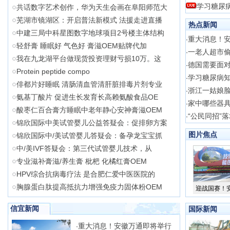
学习糖尿
共话数字艺术创作，华为天生会画在阜阳师范大
芜湖市镜湖区：开启普法新模式 法援走进直播
热点新闻
中建三局中科星图数字地球项目2号楼主体结构
重大消息！
·
轻舒膏 睡眠好 气色好 膏滋OEM贴牌代加
一老人超市
·
我在九龙湖平台做现货投资理财亏损10万。这
德国需要面对
·
Protein peptide compo
学习糖尿病知
·
俳都片好睡眠 清肠清血管清肝脏排毒片剂专业
浙江一姑娘
·
氨基丁酸片 促进生长发育长高赖氨酸食品OE
家中哪些器
·
酸枣仁百合膏方睡眠中老年静心安神膏滋OEM
“公民同招”
·
锦欣国际中美试管婴儿公益答疑会：促排卵方案
图片焦点
锦欣国际中/美试管婴儿答疑会：备孕龙宝宝抓
中/美IVF答疑会：第三代试管婴儿技术，从
专业滋补膏滋/养生膏 枇杷 化橘红膏OEM
HPV综合抗病毒疗法 是合肥仁爱中医医院的
胸腺蛋白肽提高抵抗力增强免疫力固体粉OEM
迎战国赛！
信宜新闻
国际新闻
重大消息！安徽万通即将举行
·