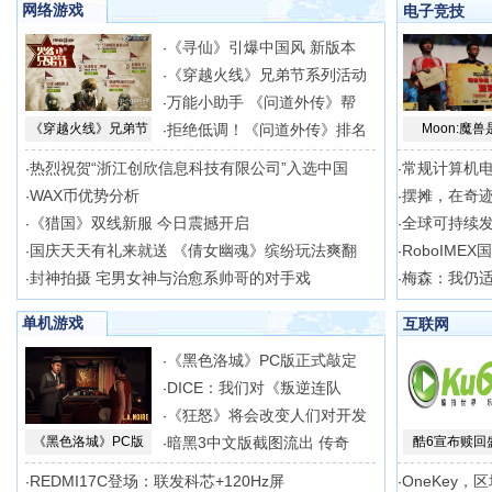
网络游戏
电子竞技
《寻仙》引爆中国风 新版本
·
《穿越火线》兄弟节系列活动
·
万能小助手 《问道外传》帮
·
《穿越火线》兄弟节
拒绝低调！《问道外传》排名
Moon:魔兽
·
热烈祝贺“浙江创欣信息科技有限公司”入选中国
常规计算机
·
·
WAX币优势分析
摆摊，在奇
·
·
《猎国》双线新服 今日震撼开启
全球可持续
·
·
国庆天天有礼来就送 《倩女幽魂》缤纷玩法爽翻
RoboIME
·
·
封神拍摄 宅男女神与治愈系帅哥的对手戏
梅森：我仍适合
·
·
单机游戏
互联网
《黑色洛城》PC版正式敲定
·
DICE：我们对《叛逆连队
·
《狂怒》将会改变人们对开发
·
《黑色洛城》PC版
暗黑3中文版截图流出 传奇
酷6宣布赎回
·
REDMI17C登场：联发科芯+120Hz屏
OneKey，
·
·