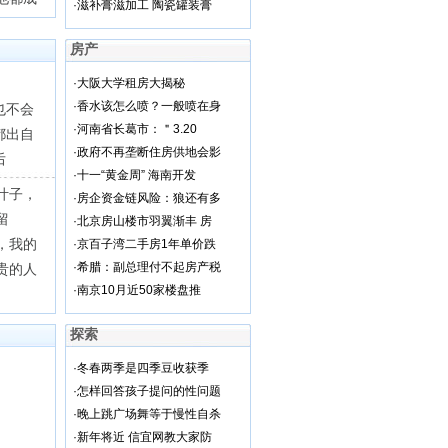
·
滋补膏滋加工 陶瓷罐装膏
房产
？
·
大阪大学租房大揭秘
·
香水该怎么喷？一般喷在身
也不会
·
河南省长葛市：＂3.20
都出自
·
政府不再垄断住房供地会影
后
·
十一“黄金周” 海南开发
叶子，
·
房企资金链风险：狼还有多
留
·
北京房山楼市羽翼渐丰 房
，我的
·
京百子湾二手房1年单价跌
·
希腊：副总理付不起房产税
贵的人
·
南京10月近50家楼盘推
探索
·
冬春两季是四季豆收获季
·
怎样回答孩子提问的性问题
·
晚上跳广场舞等于慢性自杀
·
新年将近 信宜网教大家防