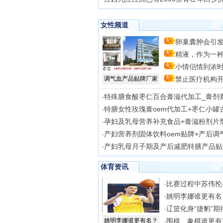
女性频道
卵巢囊肿会引
精液，作为一
自
小情侣情到浓
体
调气血产品贴牌厂家
禁止医疗机构
时
冻
特殊膳食酸枣仁百合膏滋代加工_膏剂
·
特膳女性玫瑰膏oem代加工+枣仁小罐
·
孕妇及乳母营养补充食品+膏滋粉剂片
·
产妇营养剂固体饮料oem贴牌+产后调
·
产妇乳母月子期及产后减肥特膳产品贴
·
体育资讯
比赛过程中苏伟抡
·
姚明李娜谁更有名
·
辽篮化身“捷豹”期
·
姚明李娜谁更有名？
围棋、象棋谁更有
·