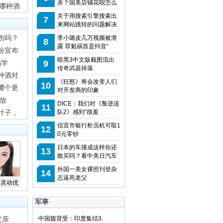
弄？国美店铺花呗怎么
哪种酒
关于用搜索引擎搜索出
7
来网站跳转的问题解决
伤吗？
李小璐皮几万视频被泄
8
露 罪魁祸首是抖音“
纷宣布
暗黑3中文版截图流出
妈学
9
传奇武器掉落
种酒对
《狂怒》将会改变人们
10
哪个更
对开发商的印象
食放
DICE：我们对《叛逆连
11
叶子，
队2》感到“很羞
信宜市银行柜员机可取1
12
0元零钞
日本的车撞成这样你还
13
敢买吗？看中美日汽车
外国一美女裸照刊登杂
14
志逼死老父
真灵动优
军事
父亲
·
中国腹背受：印度集结3.