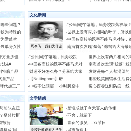
文化新闻
发哪些问题？
“公民同招”落地，民办校跌落神坛
·
种较为特殊的
世界上没有两片相同的叶子，所以
·
时为爱鼓掌，
中国各高校的题字不能马虎对待，
·
开展单身女性
周令飞：我们为什么
南海首次发现“鲸落” 鲸留给大海最
·
膏方量少也
“公民同招”落地，民办校跌
世界上没有两片相同的
·
·
古法&#
中国各高校的题字不能马虎对
南海首次发现“鲸落” 鲸
·
·
剂特膳产品
财运不好怎么办？分享给大家
发财是每个人都渴望的
·
·
气血产品
【Nottingham】诺
那些说英国留学生活费
·
·
牌代加工厂
巾帼不让须眉 一小时腾空中
暖心西餐送到防疫一线
·
·
文学情感
与前队友扭
是谁成就了今天害人的传销
·
？桑普拉斯
不舍，就留下
·
待报捷
青春的微笑----双节日
·
资格成“国
高校外教跪着为学生
城市旅途中
·