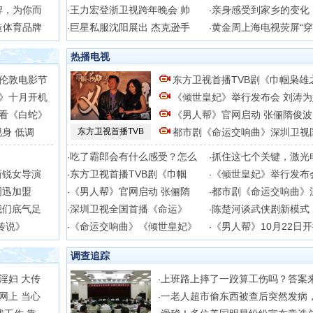
牌，为你而
王力宏登浙卫视跨年晚会 帅
亲身感受到家乡的变化
·
·
造体育品牌
巨星私服沈阳展出 杰克逊手
黄金周上海电视荧屏“穿
·
·
热播电视
伦敦电影节
东方卫视首播TVB剧《巾帼枭雄
》十月开机
《倾世皇妃》举行发布会 刘涛为
看《白蛇》
《男人帮》官网启动 张俪隋俊波
身 低调
东方卫视首播TVB
都市剧《命运交响曲》深圳卫视
吃了霸郎会有什么感受？怎么
抓住这七个关键，激光
·
·
新锐女导演
东方卫视首播TVB剧《巾帼
《倾世皇妃》举行发布
·
·
周迅加盟
《男人帮》官网启动 张俪隋
都市剧《命运交响曲》
·
·
我们底气足
深圳卫视全国首播《命运》
陈楚河谈武侠剧新模式
·
·
传说》
《命运交响曲》《倾世皇妃》
《男人帮》10月22日
·
·
调查追踪
淫妇 大传
上班路上摔了一跤算工伤吗？答案
·
网上 当心
一老人超市偷东西被查后突然发病
·