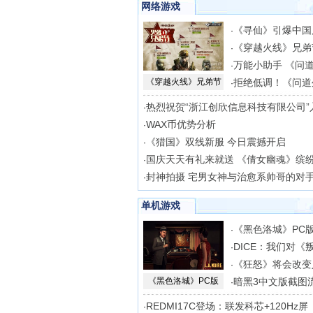
网络游戏
《寻仙》引爆中国
·
《穿越火线》兄弟
·
万能小助手 《问
·
《穿越火线》兄弟节
拒绝低调！《问道
·
热烈祝贺“浙江创欣信息科技有限公司”
·
WAX币优势分析
·
《猎国》双线新服 今日震撼开启
·
国庆天天有礼来就送 《倩女幽魂》缤
·
封神拍摄 宅男女神与治愈系帅哥的对
·
单机游戏
《黑色洛城》PC
·
DICE：我们对《
·
《狂怒》将会改变
·
《黑色洛城》PC版
暗黑3中文版截图
·
REDMI17C登场：联发科芯+120Hz屏
·