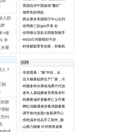
总统
·
英国也对中国血统“魔怔”
”
·
领带夹的用处
加入奶
·
西达赛奈美国医疗中心位列
贴牌
·
佳明推三款gps手表 全
家+催
·
佳明推出首款太阳能智能手
·
led台灯对眼睛好不好
料 学
·
科技赋能零售创新，软银机
_水蜜
招聘
些人？
·
华源晨泰：“肠”年轻，从
·
压片糖果贴牌生产厂家，片
王朝
·
特膳多种水果味泡腾片代加
呢
·
老年人基础膳食营养辣木叶
·
特膳膏滋怀姜酸枣仁玉竹膏
资的那
·
网红润肠通便排毒清肠毒膏
资理财
·
调节体内血脂+改善调节心
发生纠
·
传统滋补佳品手工制作_肠
色
·
山楂六物膏 针对脾胃虚膏
他都成