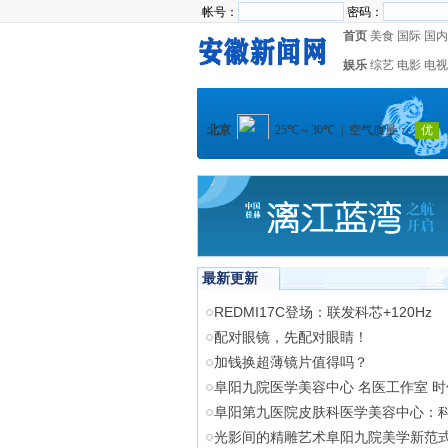
帐号：
密码：
首页
美食
国际
国内
娱乐
综艺
电影
电视
最新更新
REDMI17C登场：联发科芯+120Hz
配对眼镜，先配对眼睛！
加钱换超薄镜片值得吗？
阜阳九院医学美容中心 名医工作室 
阜阳第九医院皮肤科医学美容中心：
光影间的精雕艺术阜阳九院美学新范