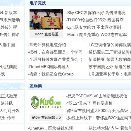
电子竞技
风 新版本
Sky:CEC发挥的不好 为传播电竞
·
节系列活动
TH000:给自己打95分 魏国将夺
·
道外传》帮
Lyn:队友太给力 不太喜欢赛制
·
外传》排名
Moon:魔兽是重
Moon:魔兽是重心 WCG志在冠军
·
入选中国
常规计算机电缆介绍
LG空调维修的师傅很
·
·
摆摊，在奇迹里面是一个学问
通奶源头工厂膏滋贴牌
·
·
全球可持续发展产业委员会（
新濠博亚-荣誉无数的
·
·
纷玩法爽翻
RoboIMEX国际机器人
苏宁国美之外 顺电的
·
·
手戏
梅森：我仍适合做Group
1号店董事长于刚：电
·
·
互联网
版正式敲定
易思ESPCMS V6去除后缀版权信
·
叛逆连队
“双12”又来了 网购要谨慎
·
人们对开发
酷6宣布赎回盛大5000万美元高级
·
流出 传奇
酷6宣布赎回盛大5
从线上到线下：奢侈品B2C佳品网“
·
OneKey，区块链钱包领
从比特大陆“内斗”看如
·
·