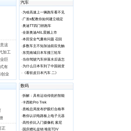
汽车
·
为啥高速上一辆跑车看不见
·
广发e配教你如何建立稳定
·
奥迪TT四门轿跑车
·
全新奥迪A6L震撼上市
·
本田安全气囊有问题 召回
满意这
·
多数车主不知加油前应先触
代加工
·
东莞南城日本车撞三轮车
商业巨
·
当你驾驶汽车掉落水后该怎
·
为什么日本车到了中国就变
模式有
·
《看软皮日本汽车 二》
商创业
数码
·
拆解：具有运动传统的智能
·
卡西欧Pro Trek
·
质检总局发布护眼灯合格率
可
·
教你认识电路板上电子元器
增
·
高性价比入门摄像机 索尼
何正
·
国庆赠礼促销 唯彩TDV