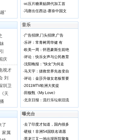
·
vc压片糖果贴牌代加工首
·
冯唐出任西达-赛奈中国文
越”
音乐
之
·
广告招牌,门头招牌,广告
·
乐评：常青树周华健 有
妹
·
欧美一周：怀恩豪斯生前绝
引
·
评论：快乐女声与公民教育
国庆
·
沈阳晚报：“快女”为何走
电视才
·
马天宇：拯救世界先改变自
会 刘
·
评论：金莎升做女老板誓要
深圳卫
·
2011MTV欧洲大奖提
·
田馥甄《My Love》
 《天
·
北京日报：流行乐坛依旧流
开播
曝光台
来了
·
去了印度才知道，国内很多
·
硬核！非洲54国联名请愿
，家属
·
黑龙江又一地出现医院聚集