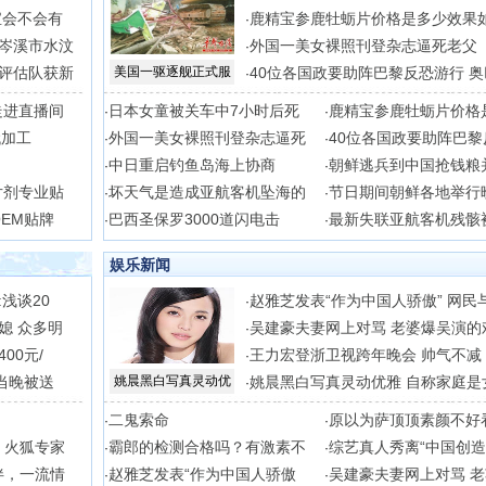
宝会不会有
鹿精宝参鹿牡蛎片价格是多少效果
·
岑溪市水汶
外国一美女裸照刊登杂志逼死老父
·
评估队获新
美国一驱逐舰正式服
40位各国政要助阵巴黎反恐游行 奥
·
走进直播间
日本女童被关车中7小时后死
鹿精宝参鹿牡蛎片价格
·
·
代加工
外国一美女裸照刊登杂志逼死
40位各国政要助阵巴黎
·
·
中日重启钓鱼岛海上协商
朝鲜逃兵到中国抢钱粮
·
·
片剂专业贴
坏天气是造成亚航客机坠海的
节日期间朝鲜各地举行
·
·
EM贴牌
巴西圣保罗3000道闪电击
最新失联亚航客机残骸
·
·
娱乐新闻
浅谈20
赵雅芝发表“作为中国人骄傲” 网民
·
媳 众多明
吴建豪夫妻网上对骂 老婆爆吴演的
·
00元/
王力宏登浙卫视跨年晚会 帅气不减
·
当晚被送
姚晨黑白写真灵动优
姚晨黑白写真灵动优雅 自称家庭是
·
二鬼索命
原以为萨顶顶素颜不好
·
·
，火狐专家
霸郎的检测合格吗？有激素不
综艺真人秀离“中国创造
·
·
伴，一流情
赵雅芝发表“作为中国人骄傲
吴建豪夫妻网上对骂 
·
·