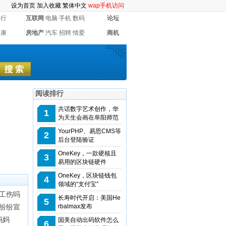
设为首页
加入收藏
繁体中文
wap手机访问
银行
互联网
电脑
手机
数码
论坛
健康
房地产
汽车
招聘
情爱
商机
阅读排行
共话数字艺术创作，华
1
为天生会画在阜阳师范
YourPHP、易思CMS等
2
后台登陆验证
OneKey，一款硬核且
3
易用的区块链硬件
OneKey，区块链钱包
4
领域的“支付宝”
工伤吗
长寿时代开启：美国He
5
纷纷宣
rbalmax发布
妈妈
国美自动出码软件怎么
6