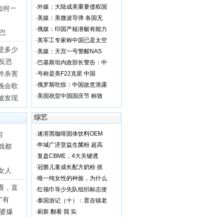
·
外媒：大陆成美重要债权国
如何一
·
美媒：美微波导弹 各国无
·
俄媒：印国产核潜艇有能力
巴
·
美军工专家称中国已是太空
是多少
·
美媒：天宫一号警醒NAS
反恐
·
巴基斯坦内政部长警告：中
并杀害
·
号称是美F22克星 中国
·
俄罗斯吃惊：中国故意泄露
晚会歌
·
美国祝贺中国国庆节 称致
被发现
综艺
与
·
速溶黑咖啡固体饮料OEM
·
申城广济堂益生菌粉 超高
戏都
·
复盘CBME，4大关键透
·
冠骼儿童成长配方奶粉 抓
女人
·
唯一纯女性的种族，为什么
看，直
·
红领巾等少先队组织标志使
”有
·
泰国游记（十）：普吉镇老
老婆爆
·
刷新 翻看 我 实