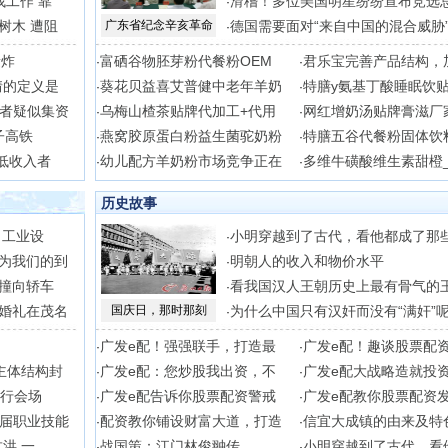
找工作 靠
滑稽！多位美国明星纷纷宣布竞选
·
树木 遭阻
广东省纪念辛亥革命
德国需要面对“来自中国的混合威胁
·
量炸
富硒谷物胚芽粉代餐粉OEM
君乐宝完善产品结构，
·
·
情的定义是
葵花贝益喜艾普健中老年羊奶
特膳y氨基丁酸睡眠饮
·
·
者疑似集资
乌梅山楂茶贴牌代加工+代用
网红增奶汤贴牌膏滋厂
·
·
子高铁
燕窝胶原蛋白粉益生菌驼奶粉
特膳五谷代餐粉固体饮
·
·
低收入者
幼儿配方羊奶粉市场竞争正在
多维牛磺酸维生素甜橙
·
·
历史故事
）工业设
小明穿越到了古代，看他都成了那
·
为我们的到
明朝人的收入和物价水平
·
撞向轿车
看我国汉人王朝历史上最有骨气的
·
婚礼在茂名
国庆日，那时那刻
为什么中国只有汉奸而没有“满奸”
·
广发e配！强强联手，打造最
广发e配！趣谈股票配
·
·
主体结构封
广发e配：您炒股我出资，不
广发e配大战略造就投
·
·
分行会场
广发e配告诉你股票配资警戒
广发e配教你股票配资
·
·
届职业技能
配资教你铺设财富大道，打造
信宜大成镇的由来及特
·
·
洪 一
战国策：江门林俊翀传
小明穿越到了古代，看
·
·