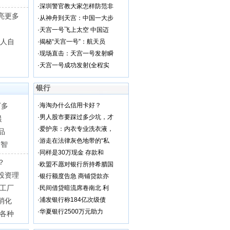
·
深圳警官教大家怎样防范非
亮更多
·
从神舟到天宫：中国一大步
·
天宫一号飞上太空 中国迈
国人自
·
揭秘“天宫一号”：航天员
·
现场直击：天宫一号发射瞬
·
天宫一号成功发射(全程实
银行
丁多
·
海淘办什么信用卡好？
·
男人股市要踩过多少坑，才
晨
·
爱护亲：内衣专业洗衣液，
品
·
游走在法律灰色地带的“私
“智
·
同样是30万现金 存款和
？
·
欧盟不愿对银行所持希腊国
投资理
·
银行额度告急 商铺贷款亦
加工厂
·
民间借贷暗流席卷南北 利
·
浦发银行称184亿次级债
消化
·
华夏银行2500万元助力
接各种