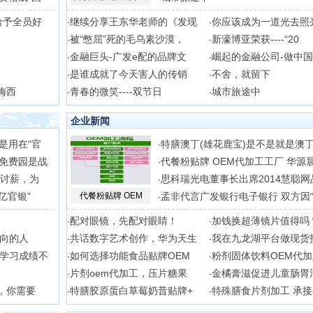
给予全员好
继续分享王东华老师的《发现
你应该成为一道光去照
·
·
被“憋屈”死的毛乌素沙漠，
新濠博亚荣获----“20
·
·
金融巨头-广发e配的品牌文
崛起的金融公司-做中
·
·
是谁成就了今天害人的传销
不舍，就留下
·
·
梅西
青春的微笑----双节日
城市旅途中
·
·
企业新闻
是用在“官
特膳澳丁(雄花鹿宝)是不是就是澳
·
免费园是战
代餐粉贴牌 OEM代加工工厂 华源
·
吊讨薪，为
思科瑞光电董事长出席2014慧聪网
·
亿官银”
代餐粉贴牌 OEM
孟非代言广发银行电子银行 双方因
·
配对眼镜，先配对眼睛！
加钱换超薄镜片值得吗
·
·
向的人
共话数字艺术创作，华为天生
我在九龙湖平台做现货
·
·
学习成绩不
如何选择功能食品贴牌OEM
粉剂固体饮料OEM代
·
·
片剂oem代加工，压片糖果
金橘膏滋促进儿童肠胃
·
·
，你需要
特膳胶原蛋白草莓奶昔贴牌+
特殊膳食片剂加工 承
·
·