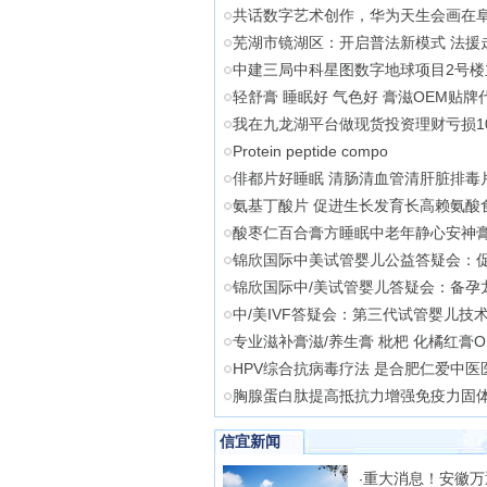
共话数字艺术创作，华为天生会画在
芜湖市镜湖区：开启普法新模式 法援
中建三局中科星图数字地球项目2号楼
轻舒膏 睡眠好 气色好 膏滋OEM贴牌
我在九龙湖平台做现货投资理财亏损1
Protein peptide compo
俳都片好睡眠 清肠清血管清肝脏排毒
氨基丁酸片 促进生长发育长高赖氨酸
酸枣仁百合膏方睡眠中老年静心安神膏
锦欣国际中美试管婴儿公益答疑会：
锦欣国际中/美试管婴儿答疑会：备孕
中/美IVF答疑会：第三代试管婴儿技
专业滋补膏滋/养生膏 枇杷 化橘红膏O
HPV综合抗病毒疗法 是合肥仁爱中医
胸腺蛋白肽提高抵抗力增强免疫力固体
信宜新闻
重大消息！安徽万
·