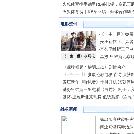
火狐体育携手德甲RB莱比锡，资讯王
·
火狐体育携手RB莱比锡，倾诚合作铸
·
电影资讯
《一生一世》参展
·
麦庄新作《听风者
·
基努里维斯三里屯
·
《一生一世》参展伦
基努·里维斯北京现
·
《猩球崛起：黎明之战》剧情简介
·
《一生一世》参展伦敦电影节 导演获
·
麦庄新作《听风者》十月开机 梁朝伟
·
基努里维斯三里屯看《白蛇》 杨子：
·
基努·里维斯北京现身 低调观影《白蛇
·
维权新闻
郑忠跟唐秋霞奸夫
·
商业间谍病毒活跃
·