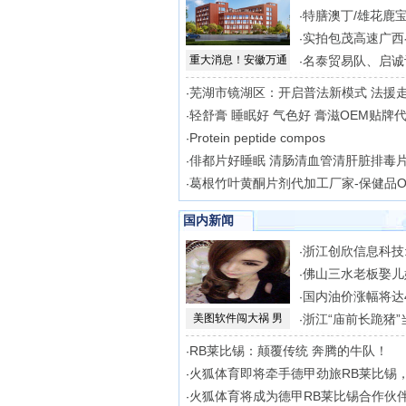
特膳澳丁/雄花鹿
·
实拍包茂高速广西
·
重大消息！安徽万通
名泰贸易队、启诚
·
芜湖市镜湖区：开启普法新模式 法援
·
轻舒膏 睡眠好 气色好 膏滋OEM贴牌
·
Protein peptide compos
·
俳都片好睡眠 清肠清血管清肝脏排毒
·
葛根竹叶黄酮片剂代加工厂家-保健品O
·
国内新闻
浙江创欣信息科技:
·
佛山三水老板娶儿
·
国内油价涨幅将达4
·
美图软件闯大祸 男
浙江“庙前长跪猪”
·
RB莱比锡：颠覆传统 奔腾的牛队！
·
火狐体育即将牵手德甲劲旅RB莱比锡
·
火狐体育将成为德甲RB莱比锡合作伙
·