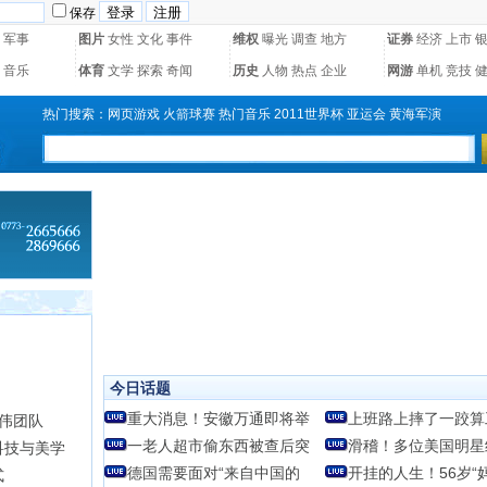
保存
军事
图片
女性
文化
事件
维权
曝光
调查
地方
证券
经济
上市
音乐
体育
文学
探索
奇闻
历史
人物
热点
企业
网游
单机
竞技
热门搜索：
网页游戏
火箭球赛
热门音乐
2011世界杯
亚运会
黄海军演
今日话题
重大消息！安徽万通即将举
上班路上摔了一跤算
时伟团队
一老人超市偷东西被查后突
滑稽！多位美国明星
科技与美学
德国需要面对“来自中国的
开挂的人生！56岁“
式