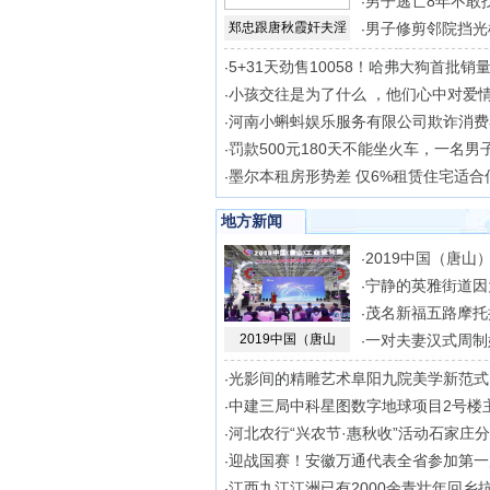
男子逃亡8年不敢
·
郑忠跟唐秋霞奸夫淫
男子修剪邻院挡光
·
5+31天劲售10058！哈弗大狗首批销
·
小孩交往是为了什么 ，他们心中对爱
·
河南小蝌蚪娱乐服务有限公司欺诈消费
·
罚款500元180天不能坐火车，一名男
·
墨尔本租房形势差 仅6%租赁住宅适合
·
地方新闻
2019中国（唐山
·
宁静的英雅街道因
·
茂名新福五路摩托
·
2019中国（唐山
一对夫妻汉式周制
·
光影间的精雕艺术阜阳九院美学新范式
·
中建三局中科星图数字地球项目2号楼
·
河北农行“兴农节·惠秋收”活动石家庄
·
迎战国赛！安徽万通代表全省参加第一
·
江西九江江洲已有2000余青壮年回乡抗
·