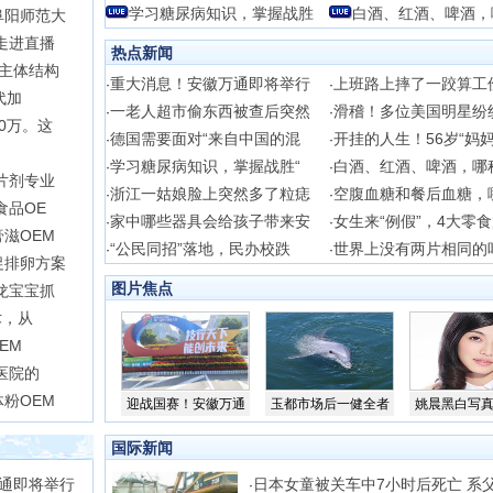
学习糖尿病知识，掌握战胜
白酒、红酒、啤酒，
阜阳师范大
走进直播
热点新闻
主体结构
重大消息！安徽万通即将举行
上班路上摔了一跤算工
·
·
代加
一老人超市偷东西被查后突然
滑稽！多位美国明星纷
·
·
0万。这
德国需要面对“来自中国的混
开挂的人生！56岁“妈
·
·
学习糖尿病知识，掌握战胜“
白酒、红酒、啤酒，哪
·
·
片剂专业
浙江一姑娘脸上突然多了粒痣
空腹血糖和餐后血糖，
·
·
食品OE
家中哪些器具会给孩子带来安
女生来“例假”，4大零
·
·
滋OEM
“公民同招”落地，民办校跌
世界上没有两片相同的
·
·
促排卵方案
图片焦点
龙宝宝抓
术，从
EM
医院的
粉OEM
迎战国赛！安徽万通
玉都市场后一健全者
姚晨黑白写
国际新闻
通即将举行
日本女童被关车中7小时后死亡 系
·