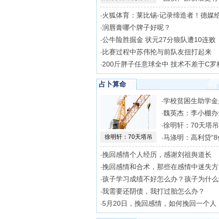
火狐体育：莱比锡-记录缔造者！德媒
·
润唇膏哪个牌子好呢？
·
公牛险胜掘金 状元27分狼队遭10连败
·
比赛过程中苏伟抡与前队友扭打起来
·
200斤胖子任意球全中 技术不差于C罗
·
占卜算命
学校贫困生助学金
·
魏英杰：李小棚办
·
徐明轩：70天塔
·
徐明轩：70天塔吊
马涤明：高利贷“8
·
挽回感情个人经历，感谢刘祖舆道长
·
挽回感情和合术，那些在感情中迷失方
·
孩子学习成绩不好怎么办？孩子为什么
·
我需要还阴债，我打过胎怎么办？
·
5月20日，挽回感情，如何挽回一个人
·