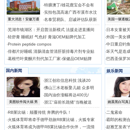
特膳澳丁/雄花鹿宝会不会有
·
实拍包茂高速广西岑溪市水汶
·
重大消息！安徽万通
名泰贸易队、启诚评估队获新
美国一驱逐舰
·
芜湖市镜湖区：开启普法新模式 法援走进直播间
日本女童被关
·
·
轻舒膏 睡眠好 气色好 膏滋OEM贴牌代加工
外国一美女
·
·
Protein peptide compos
中日重启钓
·
·
俳都片好睡眠 清肠清血管清肝脏排毒片剂专业贴
坏天气是造
·
·
葛根竹叶黄酮片剂代加工厂家-保健品OEM贴牌
巴西圣保罗3
·
·
国内新闻
娱乐新闻
浙江创欣信息科技:浅谈20
·
佛山三水老板娶儿媳 众多明
·
国内油价涨幅将达400元/
·
美图软件闯大祸 男
浙江“庙前长跪猪”当晚被送
姚晨黑白写真
·
RB莱比锡：颠覆传统 奔腾的牛队！
二鬼索命
·
·
火狐体育即将牵手德甲劲旅RB莱比锡，火狐专家
霸郎的检测
·
·
火狐体育将成为德甲RB莱比锡合作伙伴，一流情
赵雅芝发表“
·
·