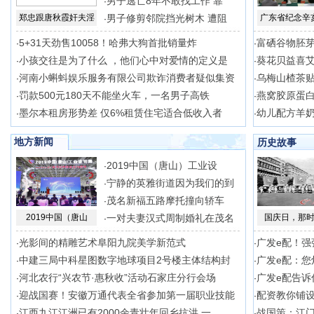
男子逃亡8年不敢找工作 靠
·
郑忠跟唐秋霞奸夫淫
男子修剪邻院挡光树木 遭阻
广东省纪念辛
·
5+31天劲售10058！哈弗大狗首批销量炸
富硒谷物胚芽
·
·
小孩交往是为了什么 ，他们心中对爱情的定义是
葵花贝益喜
·
·
河南小蝌蚪娱乐服务有限公司欺诈消费者疑似集资
乌梅山楂茶贴
·
·
罚款500元180天不能坐火车，一名男子高铁
燕窝胶原蛋
·
·
墨尔本租房形势差 仅6%租赁住宅适合低收入者
幼儿配方羊
·
·
地方新闻
历史故事
2019中国（唐山）工业设
·
宁静的英雅街道因为我们的到
·
茂名新福五路摩托撞向轿车
·
2019中国（唐山
一对夫妻汉式周制婚礼在茂名
国庆日，那
·
光影间的精雕艺术阜阳九院美学新范式
广发e配！强
·
·
中建三局中科星图数字地球项目2号楼主体结构封
广发e配：您
·
·
河北农行“兴农节·惠秋收”活动石家庄分行会场
广发e配告诉
·
·
迎战国赛！安徽万通代表全省参加第一届职业技能
配资教你铺
·
·
江西九江江洲已有2000余青壮年回乡抗洪 一
战国策：江
·
·