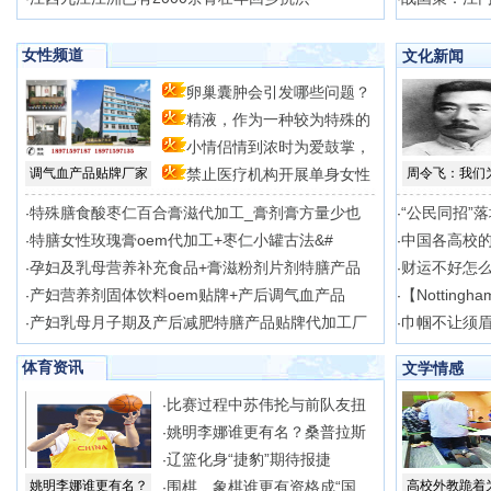
女性频道
文化新闻
卵巢囊肿会引发哪些问题？
精液，作为一种较为特殊的
自
小情侣情到浓时为爱鼓掌，
体
调气血产品贴牌厂家
禁止医疗机构开展单身女性
周令飞：我们
时
冻
特殊膳食酸枣仁百合膏滋代加工_膏剂膏方量少也
“公民同招”
·
·
特膳女性玫瑰膏oem代加工+枣仁小罐古法&#
中国各高校
·
·
孕妇及乳母营养补充食品+膏滋粉剂片剂特膳产品
财运不好怎
·
·
产妇营养剂固体饮料oem贴牌+产后调气血产品
【Nottingh
·
·
产妇乳母月子期及产后减肥特膳产品贴牌代加工厂
巾帼不让须眉
·
·
体育资讯
文学情感
比赛过程中苏伟抡与前队友扭
·
姚明李娜谁更有名？桑普拉斯
·
辽篮化身“捷豹”期待报捷
·
姚明李娜谁更有名？
围棋、象棋谁更有资格成“国
高校外教跪着
·