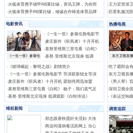
火狐体育携手德甲RB莱比锡，资讯王牌，为你而
王力宏登浙卫
·
·
火狐体育携手RB莱比锡，倾诚合作铸造体育品牌
巨星私服沈阳
·
·
电影资讯
热播电视
《一生一世》参展伦敦电影节
·
麦庄新作《听风者》十月开机
·
基努里维斯三里屯看《白蛇》
·
《一生一世》参展伦
基努·里维斯北京现身 低调
东方卫视首播
·
《猩球崛起：黎明之战》剧情简介
吃了霸郎会
·
·
《一生一世》参展伦敦电影节 导演获新锐女导演
东方卫视首播
·
·
麦庄新作《听风者》十月开机 梁朝伟周迅加盟
《男人帮》官
·
·
基努里维斯三里屯看《白蛇》 杨子：我们底气足
深圳卫视全
·
·
基努·里维斯北京现身 低调观影《白蛇传说》
《命运交响
·
·
维权新闻
调查追踪
郑忠跟唐秋霞奸夫淫妇 大传
·
商业间谍病毒活跃网上 当心
·