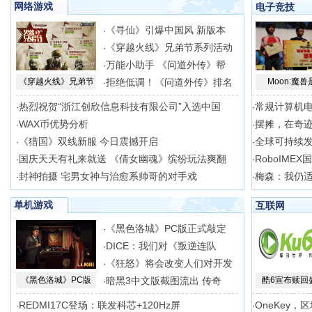
网络游戏
电子竞技
《寻仙》引爆中国风 新版本
·
《穿越火线》兄弟节系列活动
·
万能小助手 《问道外传》帮
·
《穿越火线》兄弟节
拒绝低调！《问道外传》排名
Moon:魔兽
·
热烈祝贺“浙江创欣信息科技有限公司”入选中国
常规计算机
·
·
WAX币优势分析
摆摊，在奇
·
·
《猎国》双线新服 今日震撼开启
全球可持续
·
·
国庆天天有礼来就送 《倩女幽魂》缤纷玩法爽翻
RoboIME
·
·
封神拍摄 宅男女神与治愈系帅哥的对手戏
梅森：我仍适合
·
·
单机游戏
互联网
《黑色洛城》PC版正式敲定
·
DICE：我们对《叛逆连队
·
《狂怒》将会改变人们对开发
·
《黑色洛城》PC版
暗黑3中文版截图流出 传奇
酷6宣布赎回
·
REDMI17C登场：联发科芯+120Hz屏
OneKey，
·
·