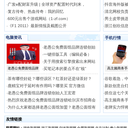
广发e配财富升级 | 全球资产配置时代到来，
抖音海外版
·
·
复古传奇、热血传奇：我的回忆
清北网校负
·
·
600元出售个游戏网站（1-zf.com）
男士皮带挑
·
·
《F1 2011》最新情报及截图公开
浙江创欣信
·
·
电脑资讯
手机行情
老愚公免费面馆品牌连锁创始
·
一键排版工具（编辑必备）
·
关于用搜索引擎搜索出来网站
·
老愚公免费面馆品牌
买笔记本的要点不在“核”
高主频商务手
·
茶有哪些好处？哪些误区？红茶好还是绿茶好？
谷歌着急，
·
·
鹿精宝对于延时有作用吗？哪里买 官方微信
新款创意台灯
·
·
老愚公免费面馆品牌连锁创始人王宏君
抓住这七个
·
·
热烈庆祝老愚公免费面馆品牌连锁哈尔滨市招商会
高主频商务手
·
·
为什么大家都选择老愚公面馆加盟？老愚公面馆有
老牌实力悍将
·
·
友情链接