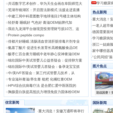
学习糖尿
共话数字艺术创作，华为天生会画在阜阳师范大
芜湖市镜湖区：开启普法新模式 法援走进直播
热点新闻
中建三局中科星图数字地球项目2号楼主体结构
重大消息！
·
轻舒膏 睡眠好 气色好 膏滋OEM贴牌代加
一老人超市
·
我在九龙湖平台做现货投资理财亏损10万。这
德国需要面对
·
Protein peptide compo
学习糖尿病知
·
俳都片好睡眠 清肠清血管清肝脏排毒片剂专业
浙江一姑娘
·
氨基丁酸片 促进生长发育长高赖氨酸食品OE
家中哪些器
·
酸枣仁百合膏方睡眠中老年静心安神膏滋OEM
“公民同招”
·
锦欣国际中美试管婴儿公益答疑会：促排卵方案
图片焦点
锦欣国际中/美试管婴儿答疑会：备孕龙宝宝抓
中/美IVF答疑会：第三代试管婴儿技术，从
专业滋补膏滋/养生膏 枇杷 化橘红膏OEM
HPV综合抗病毒疗法 是合肥仁爱中医医院的
胸腺蛋白肽提高抵抗力增强免疫力固体粉OEM
迎战国赛！
信宜新闻
国际新闻
重大消息！安徽万通即将举行
·