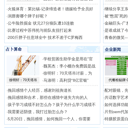
火狐体育：莱比锡-记录缔造者！德媒给予全员好
继续分享王
·
·
润唇膏哪个牌子好呢？
被“憋屈”死
·
·
公牛险胜掘金 状元27分狼队遭10连败
金融巨头-广
·
·
比赛过程中苏伟抡与前队友扭打起来
是谁成就了
·
·
200斤胖子任意球全中 技术不差于C罗梅西
青春的微笑--
·
·
占卜算命
企业新闻
学校贫困生助学金是用在“官
·
魏英杰：李小棚办免费园是战
·
徐明轩：70天塔吊讨薪，为
·
徐明轩：70天塔吊
马涤明：高利贷“8亿官银”
代餐粉贴牌 
·
挽回感情个人经历，感谢刘祖舆道长
配对眼镜，
·
·
挽回感情和合术，那些在感情中迷失方向的人
共话数字艺
·
·
孩子学习成绩不好怎么办？孩子为什么学习成绩不
如何选择功能
·
·
我需要还阴债，我打过胎怎么办？
片剂oem代
·
·
5月20日，挽回感情，如何挽回一个人，你需要
特膳胶原蛋白
·
·