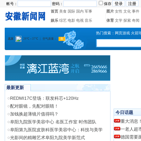
帐号：
密码：
保存
首页
美食
国际
国内
军事
图片
女性
文化
事件
娱乐
综艺
电影
电视
音乐
体育
文学
探索
奇闻
热门搜索：
网页游戏
火箭
最新更新
REDMI17C登场：联发科芯+120Hz
配对眼镜，先配对眼睛！
今日话题
加钱换超薄镜片值得吗？
重大消息
阜阳九院医学美容中心 名医工作室 时伟团队
一老人超
阜阳第九医院皮肤科医学美容中心：科技与美学
德国需要
光影间的精雕艺术阜阳九院美学新范式