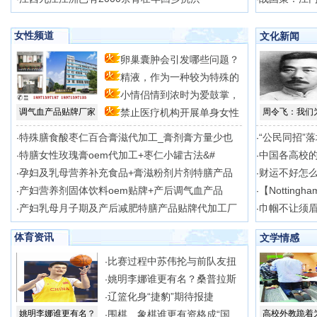
女性频道
文化新闻
卵巢囊肿会引发哪些问题？
精液，作为一种较为特殊的
自
小情侣情到浓时为爱鼓掌，
体
调气血产品贴牌厂家
禁止医疗机构开展单身女性
周令飞：我们
时
冻
特殊膳食酸枣仁百合膏滋代加工_膏剂膏方量少也
“公民同招”
·
·
特膳女性玫瑰膏oem代加工+枣仁小罐古法&#
中国各高校
·
·
孕妇及乳母营养补充食品+膏滋粉剂片剂特膳产品
财运不好怎
·
·
产妇营养剂固体饮料oem贴牌+产后调气血产品
【Nottingh
·
·
产妇乳母月子期及产后减肥特膳产品贴牌代加工厂
巾帼不让须眉
·
·
体育资讯
文学情感
比赛过程中苏伟抡与前队友扭
·
姚明李娜谁更有名？桑普拉斯
·
辽篮化身“捷豹”期待报捷
·
姚明李娜谁更有名？
围棋、象棋谁更有资格成“国
高校外教跪着
·