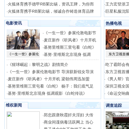
火狐体育携手德甲RB莱比锡，资讯王牌，为你而
王力宏登浙卫
·
·
火狐体育携手RB莱比锡，倾诚合作铸造体育品牌
巨星私服沈阳
·
·
电影资讯
热播电视
《一生一世》参展伦敦电影节
·
麦庄新作《听风者》十月开机
·
基努里维斯三里屯看《白蛇》
·
《一生一世》参展伦
基努·里维斯北京现身 低调
东方卫视首播
·
《猩球崛起：黎明之战》剧情简介
吃了霸郎会
·
·
《一生一世》参展伦敦电影节 导演获新锐女导演
东方卫视首播
·
·
麦庄新作《听风者》十月开机 梁朝伟周迅加盟
《男人帮》官
·
·
基努里维斯三里屯看《白蛇》 杨子：我们底气足
深圳卫视全
·
·
基努·里维斯北京现身 低调观影《白蛇传说》
《命运交响
·
·
维权新闻
调查追踪
郑忠跟唐秋霞奸夫淫妇 大传
·
商业间谍病毒活跃网上 当心
·