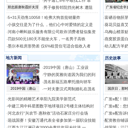
男子逃亡8年不敢找工作 靠
·
郑忠跟唐秋霞奸夫淫
男子修剪邻院挡光树木 遭阻
广东省纪念辛
·
5+31天劲售10058！哈弗大狗首批销量炸
富硒谷物胚芽
·
·
小孩交往是为了什么 ，他们心中对爱情的定义是
葵花贝益喜
·
·
河南小蝌蚪娱乐服务有限公司欺诈消费者疑似集资
乌梅山楂茶贴
·
·
罚款500元180天不能坐火车，一名男子高铁
燕窝胶原蛋
·
·
墨尔本租房形势差 仅6%租赁住宅适合低收入者
幼儿配方羊
·
·
地方新闻
历史故事
2019中国（唐山）工业设
·
宁静的英雅街道因为我们的到
·
茂名新福五路摩托撞向轿车
·
2019中国（唐山
一对夫妻汉式周制婚礼在茂名
国庆日，那
·
光影间的精雕艺术阜阳九院美学新范式
广发e配！强
·
·
中建三局中科星图数字地球项目2号楼主体结构封
广发e配：您
·
·
河北农行“兴农节·惠秋收”活动石家庄分行会场
广发e配告诉
·
·
迎战国赛！安徽万通代表全省参加第一届职业技能
配资教你铺
·
·
江西九江江洲已有2000余青壮年回乡抗洪 一
战国策：江
·
·