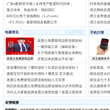
广发e配财富升级 | 全球资产配置时代到来，
抖音海外版
·
·
复古传奇、热血传奇：我的回忆
清北网校负
·
·
600元出售个游戏网站（1-zf.com）
男士皮带挑
·
·
《F1 2011》最新情报及截图公开
浙江创欣信
·
·
电脑资讯
手机行情
老愚公免费面馆品牌连锁创始
·
一键排版工具（编辑必备）
·
关于用搜索引擎搜索出来网站
·
老愚公免费面馆品牌
买笔记本的要点不在“核”
高主频商务手
·
茶有哪些好处？哪些误区？红茶好还是绿茶好？
谷歌着急，
·
·
鹿精宝对于延时有作用吗？哪里买 官方微信
新款创意台灯
·
·
老愚公免费面馆品牌连锁创始人王宏君
抓住这七个
·
·
热烈庆祝老愚公免费面馆品牌连锁哈尔滨市招商会
高主频商务手
·
·
为什么大家都选择老愚公面馆加盟？老愚公面馆有
老牌实力悍将
·
·
友情链接