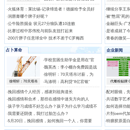
火狐体育：莱比锡-记录缔造者！德媒给予全员好
继续分享王
·
·
润唇膏哪个牌子好呢？
被“憋屈”死
·
·
公牛险胜掘金 状元27分狼队遭10连败
金融巨头-广
·
·
比赛过程中苏伟抡与前队友扭打起来
是谁成就了
·
·
200斤胖子任意球全中 技术不差于C罗梅西
青春的微笑--
·
·
占卜算命
企业新闻
学校贫困生助学金是用在“官
·
魏英杰：李小棚办免费园是战
·
徐明轩：70天塔吊讨薪，为
·
徐明轩：70天塔吊
马涤明：高利贷“8亿官银”
代餐粉贴牌 
·
挽回感情个人经历，感谢刘祖舆道长
配对眼镜，
·
·
挽回感情和合术，那些在感情中迷失方向的人
共话数字艺
·
·
孩子学习成绩不好怎么办？孩子为什么学习成绩不
如何选择功能
·
·
我需要还阴债，我打过胎怎么办？
片剂oem代
·
·
5月20日，挽回感情，如何挽回一个人，你需要
特膳胶原蛋白
·
·