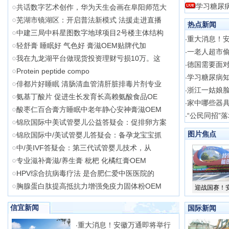
学习糖尿
共话数字艺术创作，华为天生会画在阜阳师范大
芜湖市镜湖区：开启普法新模式 法援走进直播
热点新闻
中建三局中科星图数字地球项目2号楼主体结构
重大消息！
·
轻舒膏 睡眠好 气色好 膏滋OEM贴牌代加
一老人超市
·
我在九龙湖平台做现货投资理财亏损10万。这
德国需要面对
·
Protein peptide compo
学习糖尿病知
·
俳都片好睡眠 清肠清血管清肝脏排毒片剂专业
浙江一姑娘
·
氨基丁酸片 促进生长发育长高赖氨酸食品OE
家中哪些器
·
酸枣仁百合膏方睡眠中老年静心安神膏滋OEM
“公民同招”
·
锦欣国际中美试管婴儿公益答疑会：促排卵方案
图片焦点
锦欣国际中/美试管婴儿答疑会：备孕龙宝宝抓
中/美IVF答疑会：第三代试管婴儿技术，从
专业滋补膏滋/养生膏 枇杷 化橘红膏OEM
HPV综合抗病毒疗法 是合肥仁爱中医医院的
胸腺蛋白肽提高抵抗力增强免疫力固体粉OEM
迎战国赛！
信宜新闻
国际新闻
重大消息！安徽万通即将举行
·