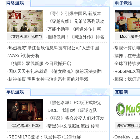
网络游戏
电子竞技
《寻仙》引爆中国风 新版本
·
《穿越火线》兄弟节系列活动
·
万能小助手 《问道外传》帮
·
《穿越火线》兄弟节
拒绝低调！《问道外传》排名
Moon:魔兽
·
热烈祝贺“浙江创欣信息科技有限公司”入选中国
常规计算机
·
·
WAX币优势分析
摆摊，在奇
·
·
《猎国》双线新服 今日震撼开启
全球可持续
·
·
国庆天天有礼来就送 《倩女幽魂》缤纷玩法爽翻
RoboIME
·
·
封神拍摄 宅男女神与治愈系帅哥的对手戏
梅森：我仍适合
·
·
单机游戏
互联网
《黑色洛城》PC版正式敲定
·
DICE：我们对《叛逆连队
·
《狂怒》将会改变人们对开发
·
《黑色洛城》PC版
暗黑3中文版截图流出 传奇
酷6宣布赎回
·
REDMI17C登场：联发科芯+120Hz屏
OneKey，
·
·