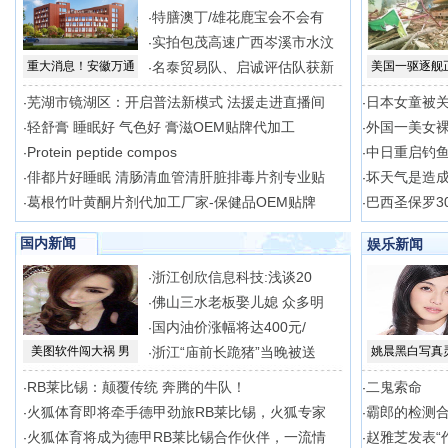
特膳澳丁/雄花鹿宝会不会有
·
实拍包茂高速广西岑溪市水汶
·
重大消息！安徽万通
名泰贸易队、启诚评估队获新
美国一驱逐舰
·
芜湖市镜湖区：开启普法新模式 法援走进直播间
日本女童被关
·
·
轻舒膏 睡眠好 气色好 膏滋OEM贴牌代加工
外国一美女
·
·
Protein peptide compos
中日重启钓
·
·
俳都片好睡眠 清肠清血管清肝脏排毒片剂专业贴
坏天气是造
·
·
葛根竹叶黄酮片剂代加工厂家-保健品OEM贴牌
巴西圣保罗3
·
·
国内新闻
娱乐新闻
浙江创欣信息科技:浅谈20
·
佛山三水老板娶儿媳 众多明
·
国内油价涨幅将达400元/
·
美图软件闯大祸 男
浙江“庙前长跪猪”当晚被送
姚晨黑白写真
·
RB莱比锡：颠覆传统 奔腾的牛队！
二鬼索命
·
·
火狐体育即将牵手德甲劲旅RB莱比锡，火狐专家
霸郎的检测
·
·
火狐体育将成为德甲RB莱比锡合作伙伴，一流情
赵雅芝发表“
·
·