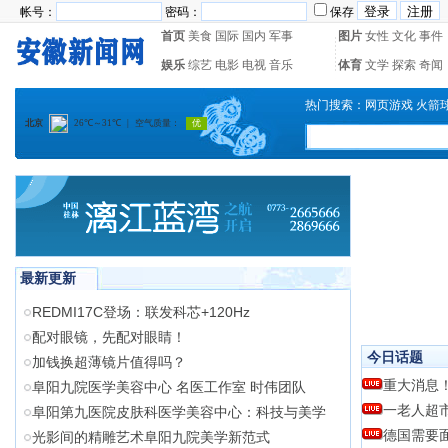
帐号：
密码：
保存
首页
美食
国际
国内
军事
图片
女性
文化
事件
娱乐
综艺
电影
电视
音乐
体育
文学
探索
奇闻
热门搜索：
网页游戏
火箭
最新更新
REDMI17C登场：联发科芯+120Hz
配对眼镜，先配对眼睛！
今日话题
加钱换超薄镜片值得吗？
重大消息
阜阳九院医学美容中心 名医工作室 时伟团队
一老人超
阜阳第九医院皮肤科医学美容中心：科技与美学
德国需要
光影间的精雕艺术阜阳九院美学新范式