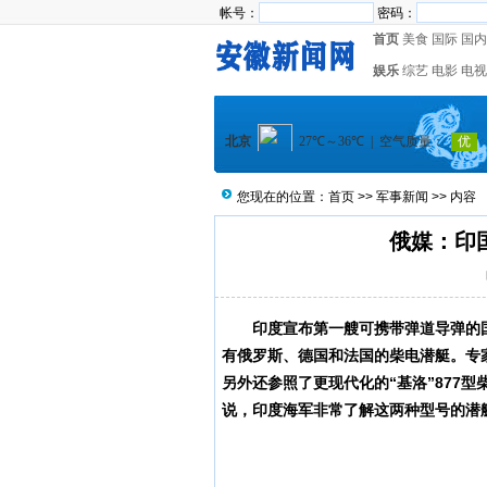
帐号：
密码：
首页
美食
国际
国内
娱乐
综艺
电影
电视
您现在的位置：
首页
>>
军事新闻
>> 内容
俄媒：印
印度宣布第一艘可携带弹道导弹的
有俄罗斯、德国和法国的柴电潜艇。专家
另外还参照了更现代化的“基洛”877
说，印度海军非常了解这两种型号的潜