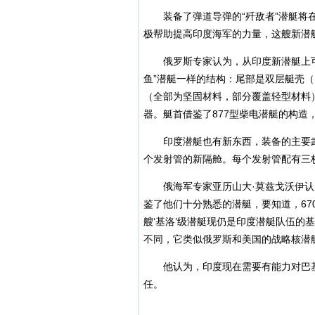
装备了弹道导弹的“歼敌者”潜艇将在
极帮助提高印度海军的力量，这艘新潜
俄罗斯专家认为，从印度新潜艇上可
鱼”潜艇一样的结构：尾部是双层艇壳
（全部为坚固材料，部分覆盖轻型材料
器。艇首借鉴了877型柴电潜艇的构造
印度潜艇也有新东西，装备的主要武器
个发射管的新隔舱。每个发射管配有三枚射
俄海军专家亚历山大·莫兹戈沃伊认为
鉴了他们十分熟悉的潜艇，要知道，670型
艘‘基洛’级潜艇现仍是印度潜艇队伍的
不同，它类似俄罗斯和美国的战略核潜艇
他认为，印度现在需要有能力对巴基
任。