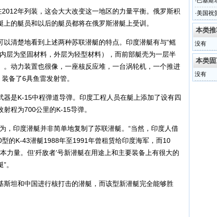
·
巴基斯
2012年列装，这会大大改变这一地区的力量平衡。俄罗斯积
敌人
·
美国祝
艇上的艇员和以后的艇员都将在俄罗斯潜艇上受训。
本类推
以清楚地看到上述两种苏联潜艇的特点。印度潜艇有与“鳐
没有
（内层为坚固材料，外层为轻型材料），而前部艇壳为一层半
本类固
）。动力装置也很像，一座核反应堆，一台涡轮机，一个推进
没有
，装备了6具鱼雷发射管。
是K-15中程弹道导弹。印度工程人员在艇上添加了设有四
程为700公里的K-15导弹。
，印度潜艇并非简单地复制了苏联潜艇。“当然，印度人借
的K-43潜艇1988年至1991年曾租赁给印度海军，而10
基本力量。但‘歼敌者’号新潜艇在用途上和主要装备上有很大的
”。
斯坦和中国进行核打击的潜艇，而该型新潜艇完全能够胜