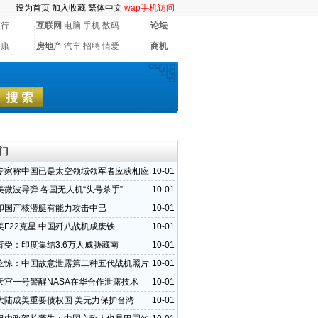
设为首页
加入收藏
繁体中文
wap手机访问
银行
互联网
电脑
手机
数码
论坛
健康
房地产
汽车
招聘
情爱
商机
门
专家称中国已是太空领域领军者应获相应
10-01
美微波导弹 各国无人机“头号杀手”
10-01
印国产核潜艇有能力攻击中巴
10-01
美F22克星 中国歼八战机成废铁
10-01
背受：印度集结3.6万人威胁藏南
10-01
吃惊：中国故意泄露第二种五代战机照片
10-01
天宫一号警醒NASA在华合作泄露技术
10-01
大陆成美重要债权国 美无力保护台湾
10-01