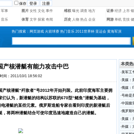
保存
军事
图片
女性
文化
事件
维权
曝光
调查
地方
证券
经济
上市
音乐
体育
文学
探索
奇闻
历史
人物
热点
企业
网游
单机
竞技
热门搜索：
网页游戏
火箭球赛
热门音乐
2011世界杯
亚运会
黄海军演
本类热
国产核潜艇有能力攻击中巴
·
美军工
时间：2011/10/1 18:56:02
待遇
·
美媒：
·
俄媒：
国产核
潜艇
“歼敌者”号2012年开始列装。此前印度海军主要拥
·
号称是
们认为，新潜艇的结构以苏联的670型“鳐鱼”潜艇为基础，
·
中国腹
型柴电潜艇的某些元素。俄罗斯造船专家在看到印度的新潜艇后
·
俄罗斯
艇，将两种潜艇结合可使印度迅速地建造自己的潜艇。
·
美媒：
·
外媒：