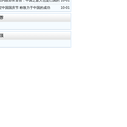
坦内政部长警告：中国之敌人也是巴国的
10-01
贺中国国庆节 称致力于中国的成功
10-01
荐
顶