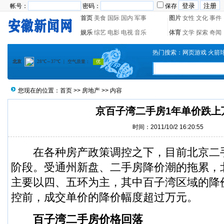
帐号：
密码：
保存
首页
美食
国际
国内
军事
图片
女性
文化
事件
娱乐
综艺
电影
电视
音乐
体育
文学
探索
奇闻
热门搜索：
网页游戏
火箭
您现在的位置：
首页
>>
房地产
>> 内容
京百子湾二手房1年单价跌上
时间：2011/10/2 16:20:55
在各种房产政策调控之下，目前北京二
阶段。受通州新盘、二手房降价潮的拖累，
主要以四、五环为主，其中百子湾区域的降
控前，成交单价的降价幅度超过万元。
百子湾二手房价格回落