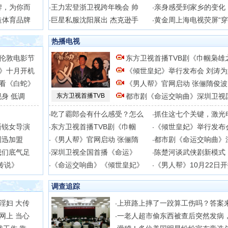
牌，为你而
王力宏登浙卫视跨年晚会 帅
亲身感受到家乡的变化
·
·
造体育品牌
巨星私服沈阳展出 杰克逊手
黄金周上海电视荧屏“穿
·
·
热播电视
伦敦电影节
东方卫视首播TVB剧《巾帼枭雄
》十月开机
《倾世皇妃》举行发布会 刘涛为
看《白蛇》
《男人帮》官网启动 张俪隋俊波
身 低调
东方卫视首播TVB
都市剧《命运交响曲》深圳卫视
吃了霸郎会有什么感受？怎么
抓住这七个关键，激光
·
·
新锐女导演
东方卫视首播TVB剧《巾帼
《倾世皇妃》举行发布
·
·
周迅加盟
《男人帮》官网启动 张俪隋
都市剧《命运交响曲》
·
·
我们底气足
深圳卫视全国首播《命运》
陈楚河谈武侠剧新模式
·
·
传说》
《命运交响曲》《倾世皇妃》
《男人帮》10月22日
·
·
调查追踪
淫妇 大传
上班路上摔了一跤算工伤吗？答案
·
网上 当心
一老人超市偷东西被查后突然发病
·