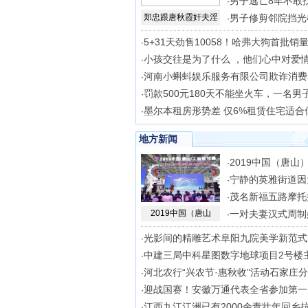
男子逃亡8年不敢
·
郑忠跟唐秋霞奸夫淫
男子修剪邻院挡光
·
5+31天劲售10058！哈弗大狗首批销
·
小孩交往是为了什么 ，他们心中对爱
·
河南小蝌蚪娱乐服务有限公司欺诈消费
·
罚款500元180天不能坐火车，一名男
·
墨尔本租房形势差 仅6%租赁住宅适合
·
地方新闻
2019中国（唐山
·
宁静的英雅街道因
·
茂名新福五路摩托
·
2019中国（唐山
一对夫妻汉式周制
·
光影间的精雕艺术阜阳九院美学新范式
·
中建三局中科星图数字地球项目2号楼
·
河北农行“兴农节·惠秋收”活动石家庄
·
迎战国赛！安徽万通代表全省参加第一
·
江西九江江洲已有2000余青壮年回乡抗
·