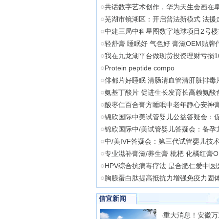
共话数字艺术创作，华为天生会画在
芜湖市镜湖区：开启普法新模式 法援
中建三局中科星图数字地球项目2号楼
轻舒膏 睡眠好 气色好 膏滋OEM贴牌
我在九龙湖平台做现货投资理财亏损1
Protein peptide compo
俳都片好睡眠 清肠清血管清肝脏排毒
氨基丁酸片 促进生长发育长高赖氨酸
酸枣仁百合膏方睡眠中老年静心安神膏
锦欣国际中美试管婴儿公益答疑会：
锦欣国际中/美试管婴儿答疑会：备孕
中/美IVF答疑会：第三代试管婴儿技
专业滋补膏滋/养生膏 枇杷 化橘红膏O
HPV综合抗病毒疗法 是合肥仁爱中医
胸腺蛋白肽提高抵抗力增强免疫力固体
信宜新闻
重大消息！安徽万
·