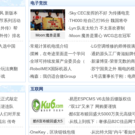
电子竞技
风 新版本
Sky:CEC发挥的不好 为传播电竞
·
节系列活动
TH000:给自己打95分 魏国将夺
·
道外传》帮
Lyn:队友太给力 不太喜欢赛制
·
外传》排名
Moon:魔兽是重
Moon:魔兽是重心 WCG志在冠军
·
入选中国
常规计算机电缆介绍
LG空调维修的师傅很
·
·
摆摊，在奇迹里面是一个学问
通奶源头工厂膏滋贴牌
·
·
全球可持续发展产业委员会（
新濠博亚-荣誉无数的
·
·
纷玩法爽翻
RoboIMEX国际机器人
苏宁国美之外 顺电的
·
·
手戏
梅森：我仍适合做Group
1号店董事长于刚：电
·
·
互联网
版正式敲定
易思ESPCMS V6去除后缀版权信
·
叛逆连队
“双12”又来了 网购要谨慎
·
人们对开发
酷6宣布赎回盛大5000万美元高级
·
流出 传奇
酷6宣布赎回盛大5
从线上到线下：奢侈品B2C佳品网“
·
OneKey，区块链钱包领
从比特大陆“内斗”看如
·
·