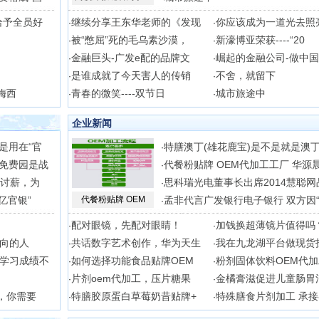
给予全员好
继续分享王东华老师的《发现
你应该成为一道光去照
·
·
被“憋屈”死的毛乌素沙漠，
新濠博亚荣获----“20
·
·
金融巨头-广发e配的品牌文
崛起的金融公司-做中
·
·
是谁成就了今天害人的传销
不舍，就留下
·
·
梅西
青春的微笑----双节日
城市旅途中
·
·
企业新闻
是用在“官
特膳澳丁(雄花鹿宝)是不是就是澳
·
免费园是战
代餐粉贴牌 OEM代加工工厂 华源
·
吊讨薪，为
思科瑞光电董事长出席2014慧聪网
·
亿官银”
代餐粉贴牌 OEM
孟非代言广发银行电子银行 双方因
·
配对眼镜，先配对眼睛！
加钱换超薄镜片值得吗
·
·
向的人
共话数字艺术创作，华为天生
我在九龙湖平台做现货
·
·
学习成绩不
如何选择功能食品贴牌OEM
粉剂固体饮料OEM代
·
·
片剂oem代加工，压片糖果
金橘膏滋促进儿童肠胃
·
·
，你需要
特膳胶原蛋白草莓奶昔贴牌+
特殊膳食片剂加工 承
·
·