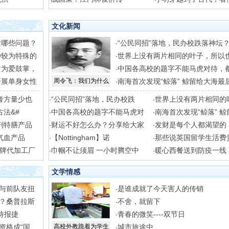
文化新闻
发哪些问题？
“公民同招”落地，民办校跌落神坛
·
种较为特殊的
世界上没有两片相同的叶子，所以
·
时为爱鼓掌，
中国各高校的题字不能马虎对待，
·
开展单身女性
周令飞：我们为什么
南海首次发现“鲸落” 鲸留给大海最
·
膏方量少也
“公民同招”落地，民办校跌
世界上没有两片相同的
·
·
古法&#
中国各高校的题字不能马虎对
南海首次发现“鲸落” 鲸
·
·
剂特膳产品
财运不好怎么办？分享给大家
发财是每个人都渴望的
·
·
气血产品
【Nottingham】诺
那些说英国留学生活费
·
·
牌代加工厂
巾帼不让须眉 一小时腾空中
暖心西餐送到防疫一线
·
·
文学情感
与前队友扭
是谁成就了今天害人的传销
·
？桑普拉斯
不舍，就留下
·
待报捷
青春的微笑----双节日
·
资格成“国
高校外教跪着为学生
城市旅途中
·