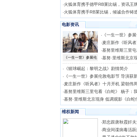
火狐体育携手德甲RB莱比锡，资讯王
·
火狐体育携手RB莱比锡，倾诚合作铸
·
电影资讯
《一生一世》参展
·
麦庄新作《听风者
·
基努里维斯三里屯
·
《一生一世》参展伦
基努·里维斯北京现
·
《猩球崛起：黎明之战》剧情简介
·
《一生一世》参展伦敦电影节 导演获
·
麦庄新作《听风者》十月开机 梁朝伟
·
基努里维斯三里屯看《白蛇》 杨子：
·
基努·里维斯北京现身 低调观影《白蛇
·
维权新闻
郑忠跟唐秋霞奸夫
·
商业间谍病毒活跃
·