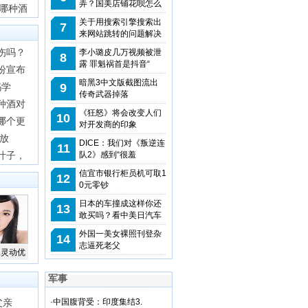
弄？国美店铺花呗怎么
哪种酒
关于用搜索引擎搜索出
7
来网站跳转的问题解决
伤吗？
李小璐皮几万视频被泄
8
露 罪魁祸首是抖音“
纷宣布
暗黑3中文版截图流出
妈学
9
传奇武器掉落
种酒对
《狂怒》将会改变人们
10
哪个更
对开发商的印象
食放
DICE：我们对《叛逆连
11
叶子，
队2》感到“很羞
信宜市银行柜员机可取1
12
0元零钞
日本的车撞成这样你还
13
敢买吗？看中美日汽车
外国一美女裸照刊登杂
14
志逼死老父
真灵动优
军事
父亲
·
中国腹背受：印度集结3.