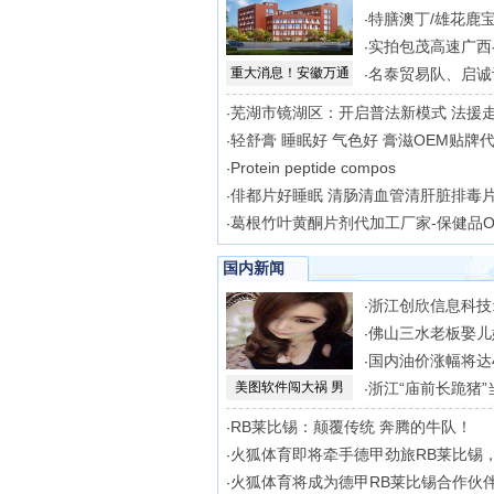
特膳澳丁/雄花鹿
·
实拍包茂高速广西
·
重大消息！安徽万通
名泰贸易队、启诚
·
芜湖市镜湖区：开启普法新模式 法援
·
轻舒膏 睡眠好 气色好 膏滋OEM贴牌
·
Protein peptide compos
·
俳都片好睡眠 清肠清血管清肝脏排毒
·
葛根竹叶黄酮片剂代加工厂家-保健品O
·
国内新闻
浙江创欣信息科技:
·
佛山三水老板娶儿
·
国内油价涨幅将达4
·
美图软件闯大祸 男
浙江“庙前长跪猪”
·
RB莱比锡：颠覆传统 奔腾的牛队！
·
火狐体育即将牵手德甲劲旅RB莱比锡
·
火狐体育将成为德甲RB莱比锡合作伙
·