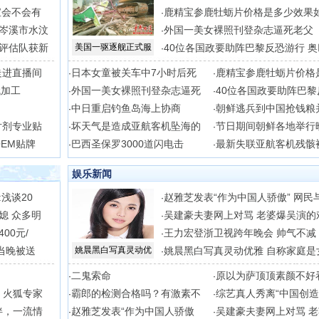
宝会不会有
鹿精宝参鹿牡蛎片价格是多少效果
·
岑溪市水汶
外国一美女裸照刊登杂志逼死老父
·
评估队获新
美国一驱逐舰正式服
40位各国政要助阵巴黎反恐游行 奥
·
走进直播间
日本女童被关车中7小时后死
鹿精宝参鹿牡蛎片价格
·
·
代加工
外国一美女裸照刊登杂志逼死
40位各国政要助阵巴黎
·
·
中日重启钓鱼岛海上协商
朝鲜逃兵到中国抢钱粮
·
·
片剂专业贴
坏天气是造成亚航客机坠海的
节日期间朝鲜各地举行
·
·
EM贴牌
巴西圣保罗3000道闪电击
最新失联亚航客机残骸
·
·
娱乐新闻
浅谈20
赵雅芝发表“作为中国人骄傲” 网民
·
媳 众多明
吴建豪夫妻网上对骂 老婆爆吴演的
·
00元/
王力宏登浙卫视跨年晚会 帅气不减
·
当晚被送
姚晨黑白写真灵动优
姚晨黑白写真灵动优雅 自称家庭是
·
二鬼索命
原以为萨顶顶素颜不好
·
·
，火狐专家
霸郎的检测合格吗？有激素不
综艺真人秀离“中国创造
·
·
伴，一流情
赵雅芝发表“作为中国人骄傲
吴建豪夫妻网上对骂 
·
·