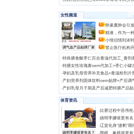
女性频道
卵巢囊肿会引
精液，作为一
自
小情侣情到浓
体
调气血产品贴牌厂家
禁止医疗机构
时
冻
特殊膳食酸枣仁百合膏滋代加工_膏剂
·
特膳女性玫瑰膏oem代加工+枣仁小罐
·
孕妇及乳母营养补充食品+膏滋粉剂片
·
产妇营养剂固体饮料oem贴牌+产后调
·
产妇乳母月子期及产后减肥特膳产品贴
·
体育资讯
比赛过程中苏伟抡
·
姚明李娜谁更有名
·
辽篮化身“捷豹”期
·
姚明李娜谁更有名？
围棋、象棋谁更有
·