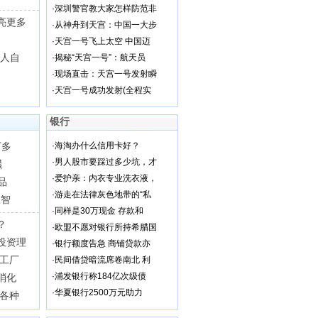
·
深圳警官教大家怎样防范非
亮更多
·
从神舟到天宫：中国一大步
·
天宫一号飞上太空 中国迈
国人自
·
揭秘“天宫一号”：航天员
·
现场直击：天宫一号发射瞬
·
天宫一号成功发射(全程实
银行
丁多
·
海淘办什么信用卡好？
·
男人股市要踩过多少坑，才
晨
·
爱护亲：内衣专业洗衣液，
品
·
游走在法律灰色地带的“私
“智
·
同样是30万现金 存款和
？
·
欧盟不愿对银行所持希腊国
投资理
·
银行额度告急 商铺贷款亦
加工厂
·
民间借贷暗流席卷南北 利
·
浦发银行称184亿次级债
消化
·
华夏银行2500万元助力
接各种