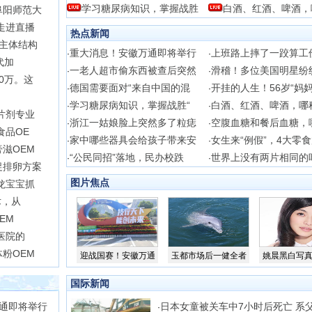
学习糖尿病知识，掌握战胜
白酒、红酒、啤酒，
阜阳师范大
走进直播
热点新闻
主体结构
重大消息！安徽万通即将举行
上班路上摔了一跤算工
·
·
代加
一老人超市偷东西被查后突然
滑稽！多位美国明星纷
·
·
0万。这
德国需要面对“来自中国的混
开挂的人生！56岁“妈
·
·
学习糖尿病知识，掌握战胜“
白酒、红酒、啤酒，哪
·
·
片剂专业
浙江一姑娘脸上突然多了粒痣
空腹血糖和餐后血糖，
·
·
食品OE
家中哪些器具会给孩子带来安
女生来“例假”，4大零
·
·
滋OEM
“公民同招”落地，民办校跌
世界上没有两片相同的
·
·
促排卵方案
图片焦点
龙宝宝抓
术，从
EM
医院的
粉OEM
迎战国赛！安徽万通
玉都市场后一健全者
姚晨黑白写
国际新闻
通即将举行
日本女童被关车中7小时后死亡 系
·