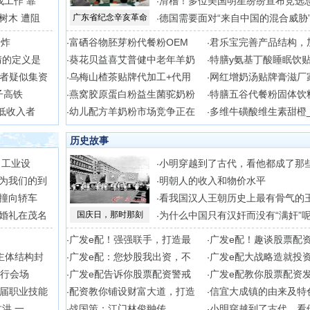
找工作 靠
滑稽！多位美国明星纷纷宣布竞选
·
树木 遭阻
广东省纪念辛亥革命
德国需要面对“来自中国的混合威胁
·
量炸
富硒谷物胚芽粉代餐粉OEM
君乐宝完善产品结构，
·
·
情的定义是
葵花贝益喜艾普健中老年羊奶
特膳y氨基丁酸睡眠饮
·
·
者疑似集资
乌梅山楂茶贴牌代加工+代用
网红增奶汤贴牌膏滋厂
·
·
子高铁
燕窝胶原蛋白粉益生菌驼奶粉
特膳五谷代餐粉固体饮
·
·
低收入者
幼儿配方羊奶粉市场竞争正在
多维牛磺酸维生素甜橙
·
·
历史故事
）工业设
小明穿越到了古代，看他都成了那
·
为我们的到
明朝人的收入和物价水平
·
撞向轿车
看我国汉人王朝历史上最有骨气的
·
婚礼在茂名
国庆日，那时那刻
为什么中国只有汉奸而没有“满奸”
·
广发e配！强强联手，打造最
广发e配！趣谈股票配
·
·
主体结构封
广发e配：您炒股我出资，不
广发e配大战略造就投
·
·
分行会场
广发e配告诉你股票配资警戒
广发e配教你股票配资
·
·
届职业技能
配资教你铺设财富大道，打造
信宜大成镇的由来及特
·
·
洪 一
战国策：江门林俊翀传
小明穿越到了古代，看
·
·