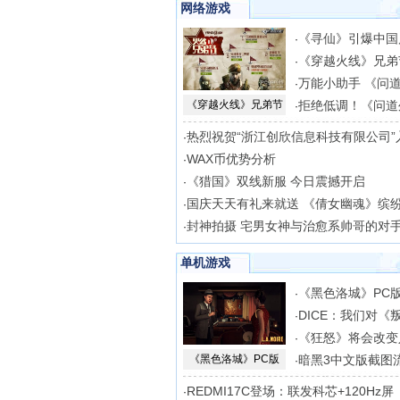
网络游戏
《寻仙》引爆中国
·
《穿越火线》兄弟
·
万能小助手 《问
·
《穿越火线》兄弟节
拒绝低调！《问道
·
热烈祝贺“浙江创欣信息科技有限公司”
·
WAX币优势分析
·
《猎国》双线新服 今日震撼开启
·
国庆天天有礼来就送 《倩女幽魂》缤
·
封神拍摄 宅男女神与治愈系帅哥的对
·
单机游戏
《黑色洛城》PC
·
DICE：我们对《
·
《狂怒》将会改变
·
《黑色洛城》PC版
暗黑3中文版截图
·
REDMI17C登场：联发科芯+120Hz屏
·