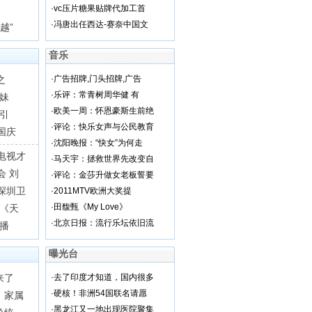
·
vc压片糖果贴牌代加工首
·
冯唐出任西达-赛奈中国文
越”
音乐
之
·
广告招牌,门头招牌,广告
·
乐评：常青树周华健 有
妹
·
欧美一周：怀恩豪斯生前绝
引
·
评论：快乐女声与公民教育
国庆
·
沈阳晚报：“快女”为何走
电视才
·
马天宇：拯救世界先改变自
会 刘
·
评论：金莎升做女老板誓要
深圳卫
·
2011MTV欧洲大奖提
·
田馥甄《My Love》
 《天
·
北京日报：流行乐坛依旧流
开播
曝光台
来了
·
去了印度才知道，国内很多
·
硬核！非洲54国联名请愿
，家属
·
黑龙江又一地出现医院聚集