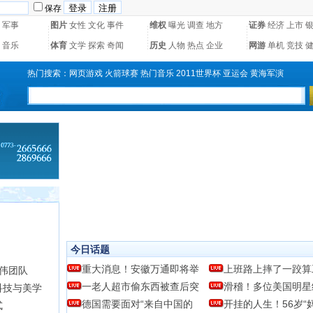
保存
军事
图片
女性
文化
事件
维权
曝光
调查
地方
证券
经济
上市
音乐
体育
文学
探索
奇闻
历史
人物
热点
企业
网游
单机
竞技
热门搜索：
网页游戏
火箭球赛
热门音乐
2011世界杯
亚运会
黄海军演
今日话题
重大消息！安徽万通即将举
上班路上摔了一跤算
时伟团队
一老人超市偷东西被查后突
滑稽！多位美国明星
科技与美学
德国需要面对“来自中国的
开挂的人生！56岁“
式