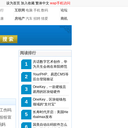
设为首页
加入收藏
繁体中文
wap手机访问
银行
互联网
电脑
手机
数码
论坛
健康
房地产
汽车
招聘
情爱
商机
阅读排行
共话数字艺术创作，华
1
为天生会画在阜阳师范
YourPHP、易思CMS等
2
后台登陆验证
OneKey，一款硬核且
3
易用的区块链硬件
OneKey，区块链钱包
4
领域的“支付宝”
工伤吗
长寿时代开启：美国He
5
纷纷宣
rbalmax发布
妈妈
国美自动出码软件怎么
6