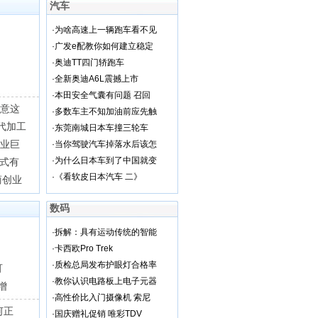
汽车
·
为啥高速上一辆跑车看不见
·
广发e配教你如何建立稳定
·
奥迪TT四门轿跑车
·
全新奥迪A6L震撼上市
·
本田安全气囊有问题 召回
满意这
·
多数车主不知加油前应先触
代加工
·
东莞南城日本车撞三轮车
商业巨
·
当你驾驶汽车掉落水后该怎
·
为什么日本车到了中国就变
模式有
·
《看软皮日本汽车 二》
商创业
数码
·
拆解：具有运动传统的智能
·
卡西欧Pro Trek
·
质检总局发布护眼灯合格率
可
·
教你认识电路板上电子元器
增
·
高性价比入门摄像机 索尼
何正
·
国庆赠礼促销 唯彩TDV