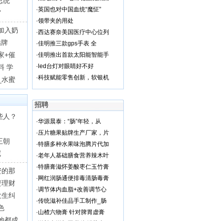
总统
·
英国也对中国血统“魔怔”
”
·
领带夹的用处
加入奶
·
西达赛奈美国医疗中心位列
贴牌
·
佳明推三款gps手表 全
家+催
·
佳明推出首款太阳能智能手
·
led台灯对眼睛好不好
料 学
·
科技赋能零售创新，软银机
_水蜜
招聘
些人？
·
华源晨泰：“肠”年轻，从
·
压片糖果贴牌生产厂家，片
王朝
·
特膳多种水果味泡腾片代加
呢
·
老年人基础膳食营养辣木叶
·
特膳膏滋怀姜酸枣仁玉竹膏
资的那
·
网红润肠通便排毒清肠毒膏
资理财
·
调节体内血脂+改善调节心
发生纠
·
传统滋补佳品手工制作_肠
色
·
山楂六物膏 针对脾胃虚膏
他都成