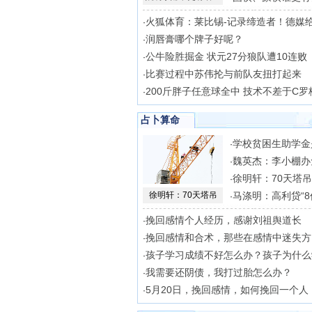
火狐体育：莱比锡-记录缔造者！德媒
·
润唇膏哪个牌子好呢？
·
公牛险胜掘金 状元27分狼队遭10连败
·
比赛过程中苏伟抡与前队友扭打起来
·
200斤胖子任意球全中 技术不差于C罗
·
占卜算命
学校贫困生助学金
·
魏英杰：李小棚办
·
徐明轩：70天塔
·
徐明轩：70天塔吊
马涤明：高利贷“8
·
挽回感情个人经历，感谢刘祖舆道长
·
挽回感情和合术，那些在感情中迷失方
·
孩子学习成绩不好怎么办？孩子为什么
·
我需要还阴债，我打过胎怎么办？
·
5月20日，挽回感情，如何挽回一个人
·