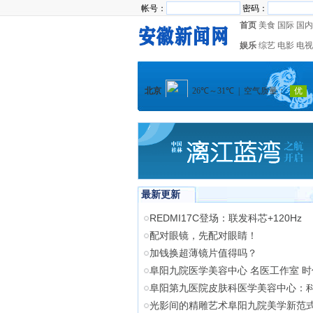
帐号：
密码：
首页
美食
国际
国内
娱乐
综艺
电影
电视
最新更新
REDMI17C登场：联发科芯+120Hz
配对眼镜，先配对眼睛！
加钱换超薄镜片值得吗？
阜阳九院医学美容中心 名医工作室 
阜阳第九医院皮肤科医学美容中心：
光影间的精雕艺术阜阳九院美学新范