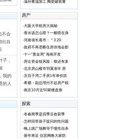
·
滋补膏滋加工 陶瓷罐装膏
房产
？
·
大阪大学租房大揭秘
·
香水该怎么喷？一般喷在身
也不会
·
河南省长葛市：＂3.20
都出自
·
政府不再垄断住房供地会影
后
·
十一“黄金周” 海南开发
叶子，
·
房企资金链风险：狼还有多
留
·
北京房山楼市羽翼渐丰 房
，我的
·
京百子湾二手房1年单价跌
·
希腊：副总理付不起房产税
贵的人
·
南京10月近50家楼盘推
探索
·
冬春两季是四季豆收获季
·
怎样回答孩子提问的性问题
·
晚上跳广场舞等于慢性自杀
·
新年将近 信宜网教大家防