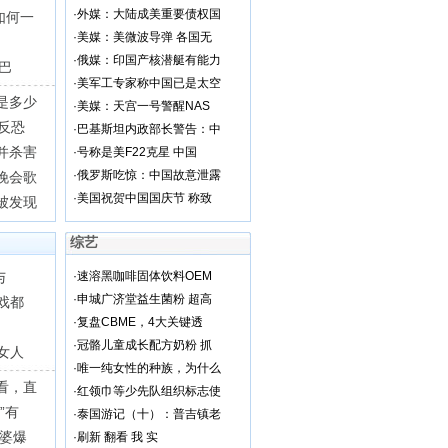
·
外媒：大陆成美重要债权国
如何一
·
美媒：美微波导弹 各国无
·
俄媒：印国产核潜艇有能力
巴
·
美军工专家称中国已是太空
是多少
·
美媒：天宫一号警醒NAS
反恐
·
巴基斯坦内政部长警告：中
并杀害
·
号称是美F22克星 中国
·
俄罗斯吃惊：中国故意泄露
晚会歌
·
美国祝贺中国国庆节 称致
被发现
综艺
与
·
速溶黑咖啡固体饮料OEM
·
申城广济堂益生菌粉 超高
戏都
·
复盘CBME，4大关键透
·
冠骼儿童成长配方奶粉 抓
女人
·
唯一纯女性的种族，为什么
看，直
·
红领巾等少先队组织标志使
”有
·
泰国游记（十）：普吉镇老
老婆爆
·
刷新 翻看 我 实