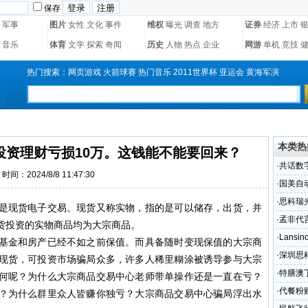
保存
军事
图片
女性
文化
事件
维权
曝光
调查
地方
证券
经济
上市
音乐
体育
文学
探索
奇闻
历史
人物
热点
企业
网游
单机
竞技
热门搜索：
网页游戏
火箭球赛
热门音乐
2011世界杯
亚运会
黄海军演
本类热
投资理财亏损10万。这钱能不能要回来？
·
共话数
时间：2024/8/8 11:47:30
学圆满
·
国美自
通？
·
思科瑞
是现货电子交易。现货又称实物，指的是可以储存，出货，并
（组图
·
孟非代
货投资的实物商品均为大宗商品。
·
Lans
基金和房产已经不如之前保值。而具备随时变现保值的大宗商
·
深圳思
现货，可投资市场骗局众多，许多人稀里糊涂被诱导参与大宗
·
特膳澳
何呢？为什么大宗商品交易中心老师带单操作还是一直在亏？
·
代餐粉
？为什么群里众人皆赚你独亏？大宗商品交易中心骗局浮出水