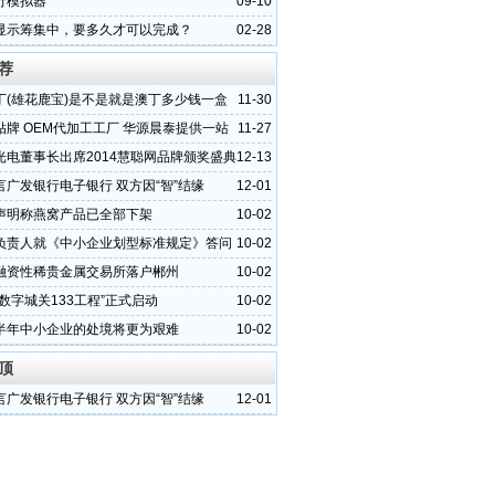
行模拟器
09-10
显示筹集中，要多久才可以完成？
02-28
荐
丁(雄花鹿宝)是不是就是澳丁多少钱一盒
11-30
贴牌 OEM代加工工厂 华源晨泰提供一站
11-27
光电董事长出席2014慧聪网品牌颁奖盛典
12-13
）
言广发银行电子银行 双方因“智”结缘
12-01
声明称燕窝产品已全部下架
10-02
负责人就《中小企业划型标准规定》答问
10-02
融资性稀贵金属交易所落户郴州
10-02
数字城关133工程”正式启动
10-02
半年中小企业的处境将更为艰难
10-02
顶
言广发银行电子银行 双方因“智”结缘
12-01