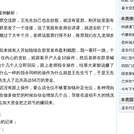
式服务
·
民航飞
·
嘉卡贷
案例解析：
本类推
票交流群，王先生自己也在炒股，就没有退群。刚开始里面有
·
特膳澳
群里发了一个连接，说了里面有老师在讲课，就进去听了下，
·
代餐粉
概过了大半个月，老师说股票行情不好，推荐我们在九龙湖农
式服务
·
思科瑞
后来就有人开始陆续在群里发布盈利截图，我一看吓一跳，个
（组图
·
孟非代
住内心的贪欲，就跟着开户入金10操作，然后老师在群里喊
·
同仁堂
他十几个人立即回应，跟上老师指令操作，结果大家都说赚了
·
四部门
什么一样的指令同样的操作为什么就是王先生亏了，于是王先
·
国首家
先生入了总共高达58万的资金。
·
兰州市“
迟没有跟上操作，要么说仓位不够要加钱补足仓位，各种理由
·
今年下
在做多做空的时候自动会增加几个点，导致在波动不大的情况
本类固
位加大资金把之前亏的赚回来。
·
孟非代
：
单的记录；
录；