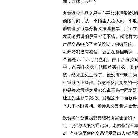
面，该找谁买单？
九龙湖农产品交易中心平台炒现货被骗
前段时间，被一个陌生人拉入到一个股
群管理发股票分析及推荐股票，后面在
发现老师讲的股票都还不错。就这样大
产品交易中心平台做投资，稳赚不赔。
刚开始我没有相信，还是在群里听课，
个都是几千几万的盈利。由于没有按耐
单，说买什么我们就跟着买什么，其
钱，结果王先生亏了。他没有想明白为
生继续跟上操作。就这样反反复复的王
但是每次亏损之后都会说王先生网络延
让王先生起了疑心。发现这个平台软件
下几乎不能盈利。老师几次要他保证仓
投资黑平台被骗想要维权所需证据如下
1、与推荐人的沟通记录、老师指导带
2、有在该平台的交易记录及出入金记