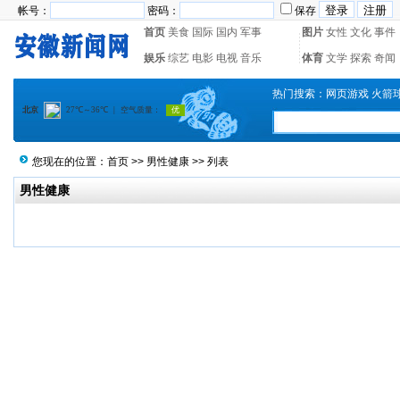
帐号：
密码：
保存
首页
美食
国际
国内
军事
图片
女性
文化
事件
娱乐
综艺
电影
电视
音乐
体育
文学
探索
奇闻
热门搜索：
网页游戏
火箭
您现在的位置：
首页
>>
男性健康
>> 列表
男性健康