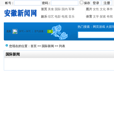
帐号：
密码：
保存
首页
美食
国际
国内
军事
图片
女性
文化
事件
娱乐
综艺
电影
电视
音乐
体育
文学
探索
奇闻
热门搜索：
网页游戏
火箭
您现在的位置：
首页
>>
国际新闻
>> 列表
国际新闻