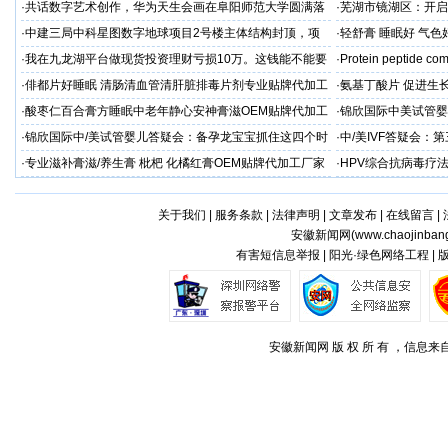
命
·
共话数字艺术创作，华为天生会画在阜阳师范大学圆满落
·
芜湖市镜湖区：开启
幕
·
中建三局中科星图数字地球项目2号楼主体结构封顶，项
·
轻舒膏 睡眠好 气色
目建设热潮持续升温
·
我在九龙湖平台做现货投资理财亏损10万。这钱能不能要
·
Protein peptide com
回来？
·
俳都片好睡眠 清肠清血管清肝脏排毒片剂专业贴牌代加工
·
氨基丁酸片 促进生
家
·
酸枣仁百合膏方睡眠中老年静心安神膏滋OEM贴牌代加工
·
锦欣国际中美试管婴
厂
·
锦欣国际中/美试管婴儿答疑会：备孕龙宝宝抓住这四个时
·
中/美IVF答疑会
机！
孕！
·
专业滋补膏滋/养生膏 枇杷 化橘红膏OEM贴牌代加工厂家
·
HPV综合抗病毒疗
关于我们
|
服务条款
|
法律声明
|
文章发布
|
在线留言
|
安徽新闻网(
www.chaojinban
有害短信息举报 | 阳光·绿色网络工程 |
安徽新闻网 版 权 所 有 ，信息来自