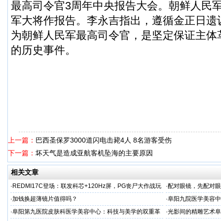
最高司令官3周年中央报告大会。朝鲜人民
军大将作报告。李永吉指出，遵循金正日遗
为朝鲜人民军最高司令官，是坚定保证主体
的历史事件。
上一篇：
巴西圣保罗3000道闪电击毙4人 8名游客受伤
下一篇：
坏天气是造成亚航客机坠海的主要原因
相关文章
·
REDMI17C登场：联发科芯+120Hz屏，PG丧尸大作战玩
·
配对眼镜，先配对眼
家续航新选择
·
加钱换超薄镜片值得吗？
·
阜阳九院医学美容中
的“毫米艺术”
·
阜阳第九医院皮肤科医学美容中心：科技与美学的双重革
·
光影间的精雕艺术阜