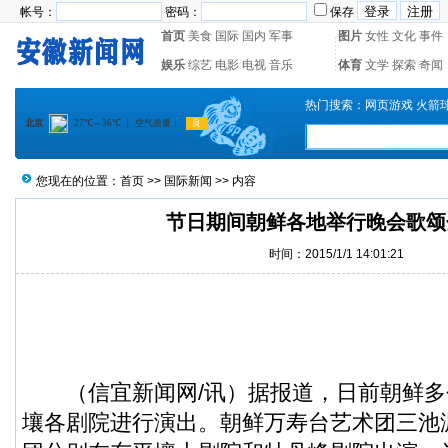
帐号：
密码：
保存
首页
美食
国际
国内
军事
图片
女性
文化
事件
娱乐
综艺
电影
电视
音乐
体育
文学
探索
奇闻
热门搜索：
网页游戏
火箭
您现在的位置：
首页
>>
国际新闻
>> 内容
节日期间朝鲜各地举行晚会歌颂
时间：2015/1/1 14:01:21
（
信宜新闻
网/讯）据报道，日前朝鲜
壤各剧院进行演出。朝鲜万寿台艺术团三池