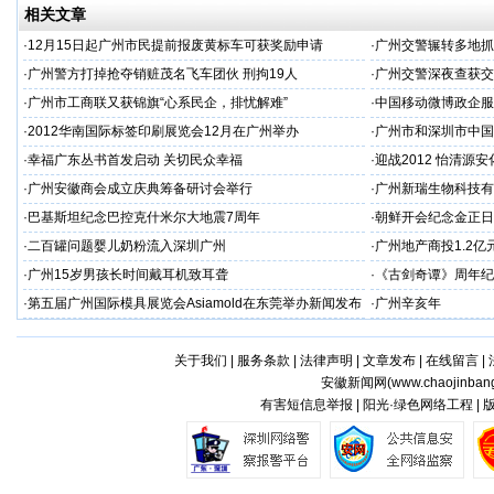
相关文章
·
12月15日起广州市民提前报废黄标车可获奖励申请
·
广州交警辗转多地抓
·
广州警方打掉抢夺销赃茂名飞车团伙 刑拘19人
·
广州交警深夜查获交
·
广州市工商联又获锦旗“心系民企，排忧解难”
·
中国移动微博政企服
·
2012华南国际标签印刷展览会12月在广州举办
·
广州市和深圳市中国
·
幸福广东丛书首发启动 关切民众幸福
·
迎战2012 怡清源
·
广州安徽商会成立庆典筹备研讨会举行
·
广州新瑞生物科技有
·
巴基斯坦纪念巴控克什米尔大地震7周年
·
朝鲜开会纪念金正日
·
二百罐问题婴儿奶粉流入深圳广州
·
广州地产商投1.2亿
·
广州15岁男孩长时间戴耳机致耳聋
·
《古剑奇谭》周年纪
·
第五届广州国际模具展览会Asiamold在东莞举办新闻发布
·
广州辛亥年
会
关于我们
|
服务条款
|
法律声明
|
文章发布
|
在线留言
|
安徽新闻网(
www.chaojinban
有害短信息举报 | 阳光·绿色网络工程 |