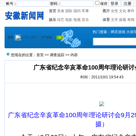
帐号：
密码：
保存
首页
美食
国际
国内
军事
图片
女性
文化
事件
娱乐
综艺
电影
电视
音乐
体育
文学
探索
奇闻
热门搜索：
网页游戏
火箭
您现在的位置：
首页
>>
调查追踪
>> 内容
广东省纪念辛亥革命100周年理论研
时间：2011/10/1 19:54:43
广东省纪念辛亥革命100周年理论研讨会9月
摄）