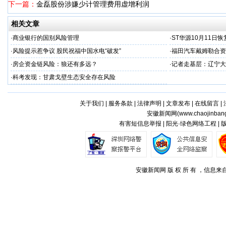
下一篇：
金磊股份涉嫌少计管理费用虚增利润
相关文章
·
商业银行的国别风险管理
·
ST华源10月11日
·
风险提示惹争议 股民祝福中国水电“破发”
·
福田汽车戴姆勒合资
·
房企资金链风险：狼还有多远？
·
记者走基层：辽宁大
·
科考发现：甘肃戈壁生态安全存在风险
关于我们
|
服务条款
|
法律声明
|
文章发布
|
在线留言
|
安徽新闻网(
www.chaojinban
有害短信息举报 | 阳光·绿色网络工程 |
安徽新闻网 版 权 所 有 ，信息来自