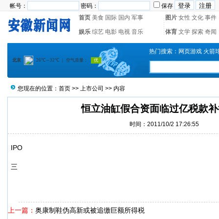
帐号：
密码：
保存
首页
美食
国际
国内
军事
图片
女性
文化
事件
娱乐
综艺
电影
电视
音乐
体育
文学
探索
奇闻
热门搜索：
网页游戏
火箭
您现在的位置：
首页
>>
上市公司
>> 内容
恒立油缸假合资面临过亿税款补
时间：2011/10/2 17:26:55
IPO
三
上一篇：
奥康制鞋伪高新或被追缴巨额所得税