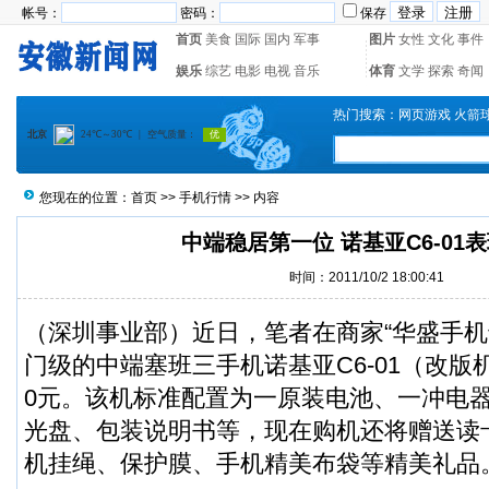
帐号：
密码：
保存
首页
美食
国际
国内
军事
图片
女性
文化
事件
娱乐
综艺
电影
电视
音乐
体育
文学
探索
奇闻
热门搜索：
网页游戏
火箭
您现在的位置：
首页
>>
手机行情
>> 内容
中端稳居第一位 诺基亚C6-01
时间：2011/10/2 18:00:41
（深圳事业部）近日，笔者在商家“华盛手机
门级的中端塞班三手机诺基亚C6-01（改版
0元。该机标准配置为一原装电池、一冲电
光盘、包装说明书等，现在购机还将赠送读
机挂绳、保护膜、手机精美布袋等精美礼品