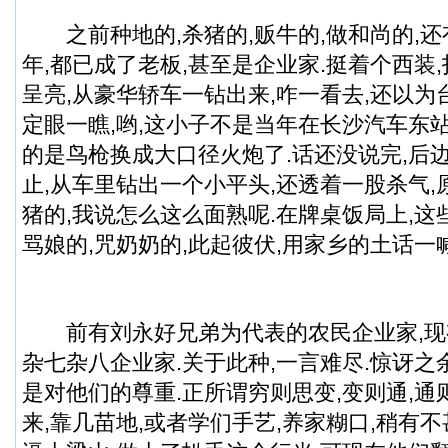
之前种地的,杀猪的,贩牛的,做和尚的,还
年,都已成了老板,甚至是企业家.挺着个西装
呈亮,从豪华轿车一钻出来,咋一看去,还以为
定眼一瞧,哟,这小子不是当年在长沙汽车东
的是鸟枪换成大口径火炮了.话还没说完,后边
止,从车里钻出一个小平头,还透着一股杀气
猪的,我说怎么这么面熟呢.在牌桌饭局上,这
骂娘的,咒奶奶的,此起彼伏,用家乡的土话一
前有刘永好兄弟为代表的农民企业家,现
杂七杂八企业家.关于此种,一言难尽.惊讶之
是对他们的尊重.正所谓穷则思变,变则通,通
来,靠几苗地,或者学们手艺,养家糊口,稍有不