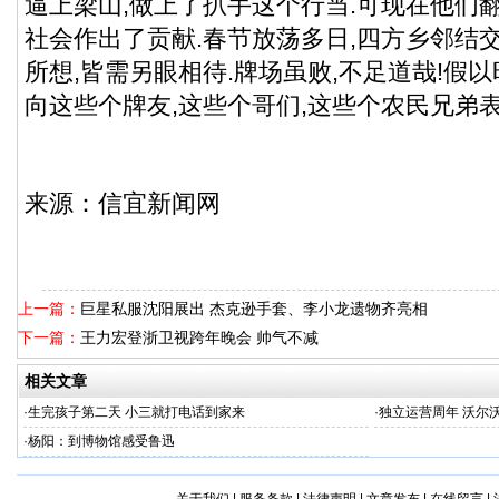
逼上梁山,做上了扒手这个行当.可现在他们翻
社会作出了贡献.春节放荡多日,四方乡邻结交
所想,皆需另眼相待.牌场虽败,不足道哉!假以
向这些个牌友,这些个哥们,这些个农民兄弟
来源：
信宜新闻
网
上一篇：
巨星私服沈阳展出 杰克逊手套、李小龙遗物齐亮相
下一篇：
王力宏登浙卫视跨年晚会 帅气不减
相关文章
·
生完孩子第二天 小三就打电话到家来
·
独立运营周年 沃尔
·
杨阳：到博物馆感受鲁迅