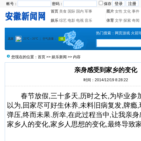
帐号：
密码：
保存
首页
美食
国际
国内
军事
图片
女性
文化
事件
娱乐
综艺
电影
电视
音乐
体育
文学
探索
奇闻
热门搜索：
网页游戏
火箭
您现在的位置：
首页
>>
娱乐新闻
>> 内容
亲身感受到家乡的变化
时间：2014/12/19 8:28:22
春节放假,三十多天,历时之长,为毕业参
以为,回家尽可好生休养,未料旧病复发,牌瘾,
弹压,终而未果.所幸,在此过程当中,让我亲
家乡人的变化,家乡人思想的变化,最终导致