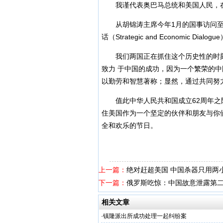
我谨代表
奥巴马
总统和美国人民，
从
胡锦涛
主席今年1月的国事访问至
话（Strategic and Economic
我们两国正在抓住这个历史性的时刻
致力 于中国的成功，因为一个繁荣的
以勤劳和智慧著称；显然，通过共同努
值此中华人民共和国成立62周年之
住美国作为一个坚定的伙伴和朋友与你
全和欢乐的节日。
上一篇：
绝对赶超美国 中国杀器只用两
下一篇：
俄罗斯吃惊：中国故意泄露第
相关文章
·
镇隆派出所成功处理一起纠纷案