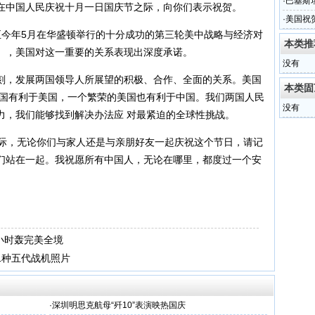
·
巴基斯
在中国人民庆祝十月一日国庆节之际，向你们表示祝贺。
敌人
·
美国祝
今年5月在
华盛顿
举行的十分成功的第三轮美中战略与经济对
本类推
 Dialogue），美国对这一重要的关系表现出深度承诺。
没有
，发展两国领导人所展望的积极、合作、全面的关系。美国
本类固
中国有利于美国，一个繁荣的美国也有利于中国。我们两国人民
没有
力，我们能够找到解决办法应 对最紧迫的全球性挑战。
际，无论你们与家人还是与亲朋好友一起庆祝这个节日，请记
们站在一起。我祝愿所有中国人，无论在哪里，都度过一个安
小时轰完美全境
二种五代战机照片
·
深圳明思克航母“歼10”表演映热国庆