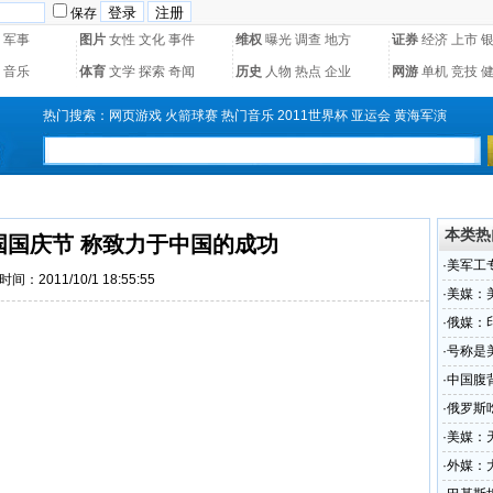
保存
军事
图片
女性
文化
事件
维权
曝光
调查
地方
证券
经济
上市
音乐
体育
文学
探索
奇闻
历史
人物
热点
企业
网游
单机
竞技
热门搜索：
网页游戏
火箭球赛
热门音乐
2011世界杯
亚运会
黄海军演
本类热
国国庆节 称致力于中国的成功
·
美军工
时间：2011/10/1 18:55:55
待遇
·
美媒：
·
俄媒：
·
号称是
·
中国腹
·
俄罗斯
·
美媒：
·
外媒：