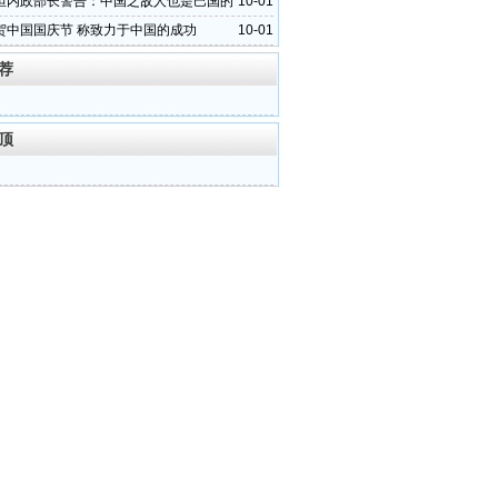
坦内政部长警告：中国之敌人也是巴国的
10-01
贺中国国庆节 称致力于中国的成功
10-01
荐
顶