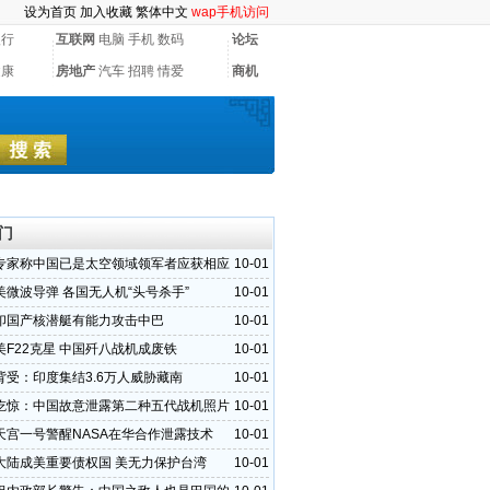
设为首页
加入收藏
繁体中文
wap手机访问
银行
互联网
电脑
手机
数码
论坛
健康
房地产
汽车
招聘
情爱
商机
门
专家称中国已是太空领域领军者应获相应
10-01
美微波导弹 各国无人机“头号杀手”
10-01
印国产核潜艇有能力攻击中巴
10-01
美F22克星 中国歼八战机成废铁
10-01
背受：印度集结3.6万人威胁藏南
10-01
吃惊：中国故意泄露第二种五代战机照片
10-01
天宫一号警醒NASA在华合作泄露技术
10-01
大陆成美重要债权国 美无力保护台湾
10-01